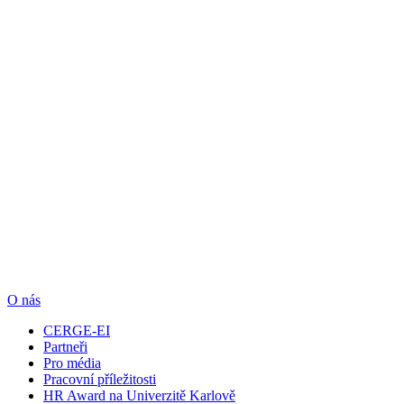
O nás
CERGE-EI
Partneři
Pro média
Pracovní příležitosti
HR Award na Univerzitě Karlově