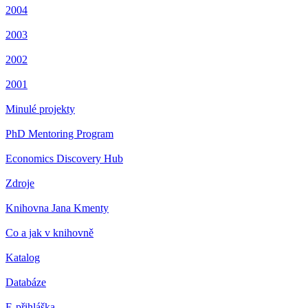
2004
2003
2002
2001
Minulé projekty
PhD Mentoring Program
Economics Discovery Hub
Zdroje
Knihovna Jana Kmenty
Co a jak v knihovně
Katalog
Databáze
E-přihláška