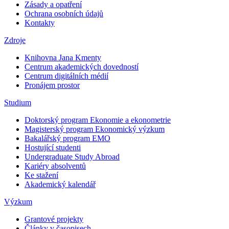
Zásady a opatření
Ochrana osobních údajů
Kontakty
Zdroje
Knihovna Jana Kmenty
Centrum akademických dovedností
Centrum digitálních médií
Pronájem prostor
Studium
Doktorský program Ekonomie a ekonometrie
Magisterský program Ekonomický výzkum
Bakalářský program EMO
Hostující studenti
Undergraduate Study Abroad
Kariéry absolventů
Ke stažení
Akademický kalendář
Výzkum
Grantové projekty
Články v časopisech