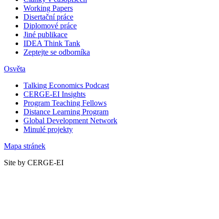
Working Papers
Disertační práce
Diplomové práce
Jiné publikace
IDEA Think Tank
Zeptejte se odborníka
Osvěta
Talking Economics Podcast
CERGE-EI Insights
Program Teaching Fellows
Distance Learning Program
Global Development Network
Minulé projekty
Mapa stránek
Site by CERGE-EI