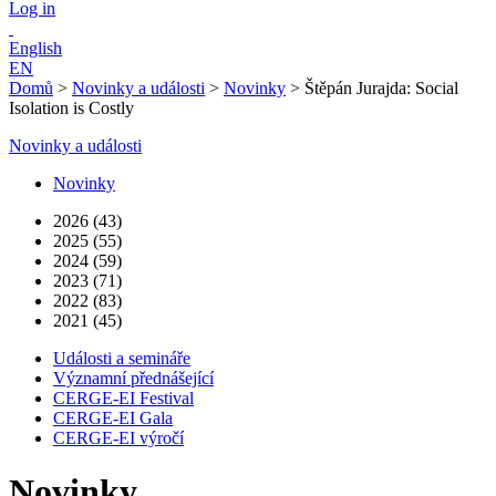
Log in
English
EN
Domů
>
Novinky a události
>
Novinky
>
Štěpán Jurajda: Social
Isolation is Costly
Novinky a události
Novinky
2026 (43)
2025 (55)
2024 (59)
2023 (71)
2022 (83)
2021 (45)
Události a semináře
Významní přednášející
CERGE-EI Festival
CERGE-EI Gala
CERGE-EI výročí
Novinky