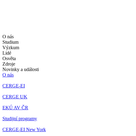
O nás
Studium
Výzkum
Lidé
Osvěta
Zdroje
Novinky a události
O nás
CERGE-EI
CERGE UK
EKÚ AV ČR
Studijní programy
CERGE-EI New York