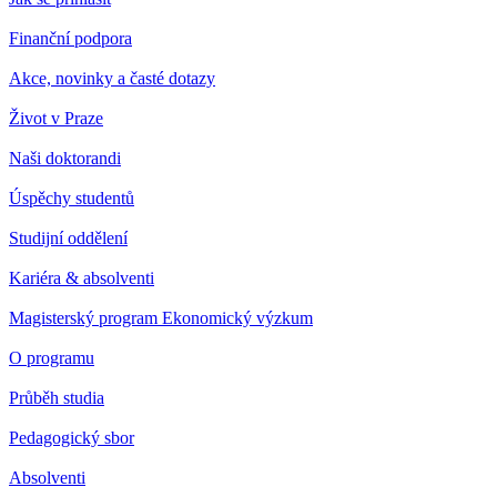
Finanční podpora
Akce, novinky a časté dotazy
Život v Praze
Naši doktorandi
Úspěchy studentů
Studijní oddělení
Kariéra & absolventi
Magisterský program Ekonomický výzkum
O programu
Průběh studia
Pedagogický sbor
Absolventi