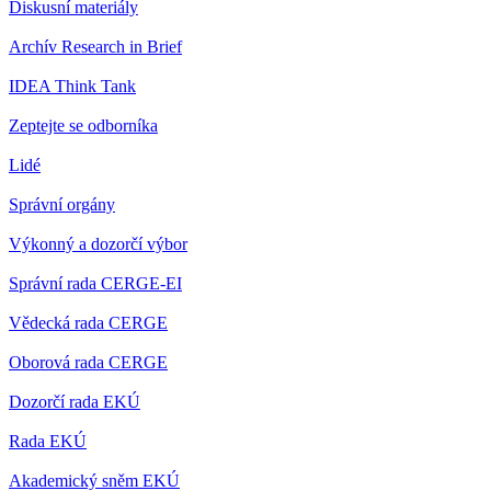
Diskusní materiály
Archív Research in Brief
IDEA Think Tank
Zeptejte se odborníka
Lidé
Správní orgány
Výkonný a dozorčí výbor
Správní rada CERGE-EI
Vědecká rada CERGE
Oborová rada CERGE
Dozorčí rada EKÚ
Rada EKÚ
Akademický sněm EKÚ