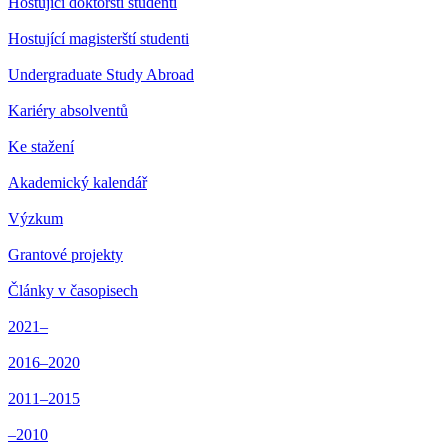
Hostující doktorští studenti
Hostující magisterští studenti
Undergraduate Study Abroad
Kariéry absolventů
Ke stažení
Akademický kalendář
Výzkum
Grantové projekty
Články v časopisech
2021–
2016–2020
2011–2015
–2010