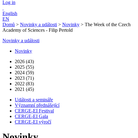
Log in
English
EN
Domů
>
Novinky a události
>
Novinky
>
The Week of the Czech
Academy of Sciences - Filip Pertold
Novinky a události
Novinky
2026 (43)
2025 (55)
2024 (59)
2023 (71)
2022 (83)
2021 (45)
Události a semináře
Významní přednášející
CERGE-EI Festival
CERGE-EI Gala
CERGE-EI výročí
Novinky