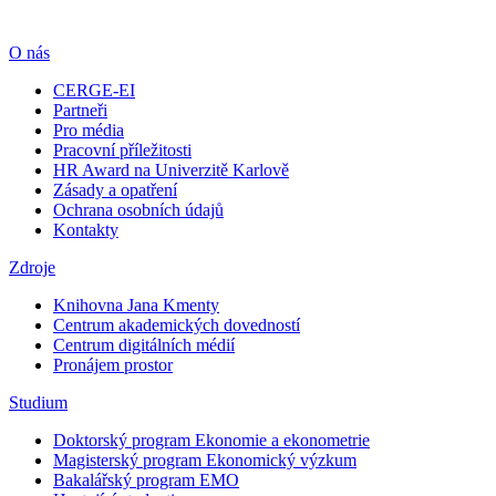
O nás
CERGE-EI
Partneři
Pro média
Pracovní příležitosti
HR Award na Univerzitě Karlově
Zásady a opatření
Ochrana osobních údajů
Kontakty
Zdroje
Knihovna Jana Kmenty
Centrum akademických dovedností
Centrum digitálních médií
Pronájem prostor
Studium
Doktorský program Ekonomie a ekonometrie
Magisterský program Ekonomický výzkum
Bakalářský program EMO