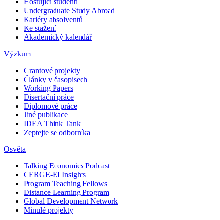
Hostující studenti
Undergraduate Study Abroad
Kariéry absolventů
Ke stažení
Akademický kalendář
Výzkum
Grantové projekty
Články v časopisech
Working Papers
Disertační práce
Diplomové práce
Jiné publikace
IDEA Think Tank
Zeptejte se odborníka
Osvěta
Talking Economics Podcast
CERGE-EI Insights
Program Teaching Fellows
Distance Learning Program
Global Development Network
Minulé projekty