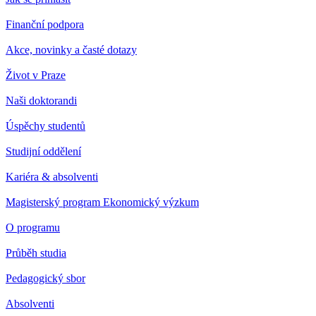
Finanční podpora
Akce, novinky a časté dotazy
Život v Praze
Naši doktorandi
Úspěchy studentů
Studijní oddělení
Kariéra & absolventi
Magisterský program Ekonomický výzkum
O programu
Průběh studia
Pedagogický sbor
Absolventi