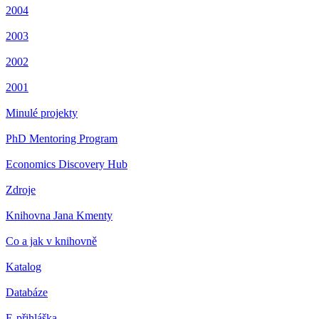
2004
2003
2002
2001
Minulé projekty
PhD Mentoring Program
Economics Discovery Hub
Zdroje
Knihovna Jana Kmenty
Co a jak v knihovně
Katalog
Databáze
E-přihláška