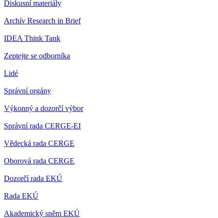
Diskusní materiály
Archív Research in Brief
IDEA Think Tank
Zeptejte se odborníka
Lidé
Správní orgány
Výkonný a dozorčí výbor
Správní rada CERGE-EI
Vědecká rada CERGE
Oborová rada CERGE
Dozorčí rada EKÚ
Rada EKÚ
Akademický sněm EKÚ