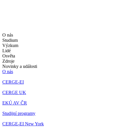
O nás
Studium
Výzkum
Lidé
Osvěta
Zdroje
Novinky a události
O nás
CERGE-EI
CERGE UK
EKÚ AV ČR
Studijní programy
CERGE-EI New York