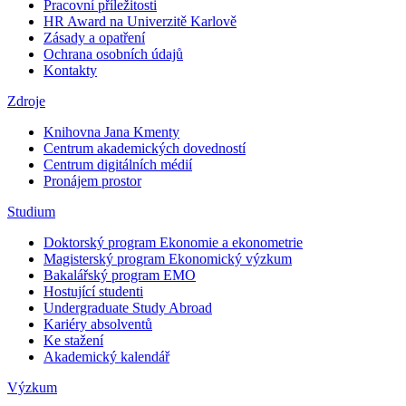
Pracovní příležitosti
HR Award na Univerzitě Karlově
Zásady a opatření
Ochrana osobních údajů
Kontakty
Zdroje
Knihovna Jana Kmenty
Centrum akademických dovedností
Centrum digitálních médií
Pronájem prostor
Studium
Doktorský program Ekonomie a ekonometrie
Magisterský program Ekonomický výzkum
Bakalářský program EMO
Hostující studenti
Undergraduate Study Abroad
Kariéry absolventů
Ke stažení
Akademický kalendář
Výzkum