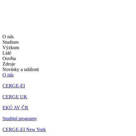
O nás
Studium
Výzkum
Lidé
Osvěta
Zdroje
Novinky a události
O nás
CERGE-EI
CERGE UK
EKÚ AV ČR
Studijní programy
CERGE-EI New York