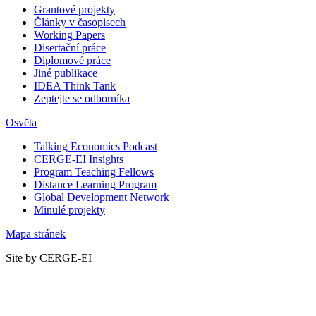
Grantové projekty
Články v časopisech
Working Papers
Disertační práce
Diplomové práce
Jiné publikace
IDEA Think Tank
Zeptejte se odborníka
Osvěta
Talking Economics Podcast
CERGE-EI Insights
Program Teaching Fellows
Distance Learning Program
Global Development Network
Minulé projekty
Mapa stránek
Site by CERGE-EI