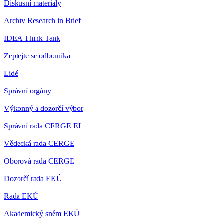
Diskusní materiály
Archív Research in Brief
IDEA Think Tank
Zeptejte se odborníka
Lidé
Správní orgány
Výkonný a dozorčí výbor
Správní rada CERGE-EI
Vědecká rada CERGE
Oborová rada CERGE
Dozorčí rada EKÚ
Rada EKÚ
Akademický sněm EKÚ