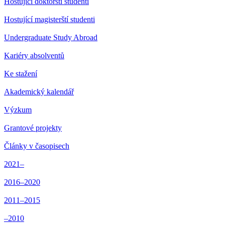
Hostující doktorští studenti
Hostující magisterští studenti
Undergraduate Study Abroad
Kariéry absolventů
Ke stažení
Akademický kalendář
Výzkum
Grantové projekty
Články v časopisech
2021–
2016–2020
2011–2015
–2010