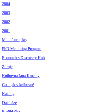
2004
2003
2002
2001
Minulé projekty
PhD Mentoring Program
Economics Discovery Hub
Zdroje
Knihovna Jana Kmenty
Co a jak v knihovně
Katalog
Databáze
E-přihláška