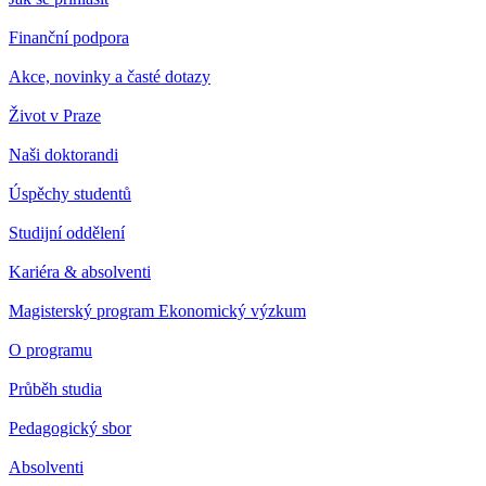
Finanční podpora
Akce, novinky a časté dotazy
Život v Praze
Naši doktorandi
Úspěchy studentů
Studijní oddělení
Kariéra & absolventi
Magisterský program Ekonomický výzkum
O programu
Průběh studia
Pedagogický sbor
Absolventi