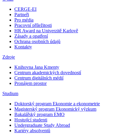
CERGE-EI
Partneři
Pro média
Pracovní příležitosti
HR Award na Univerzitě Karlově
Zásady a opatření
Ochrana osobních údajů
Kontakty
Zdroje
Knihovna Jana Kmenty
Centrum akademických dovedností
Centrum digitálních médií
Pronájem prostor
Studium
Doktorský program Ekonomie a ekonometrie
Magisterský program Ekonomický výzkum
Bakalářský program EMO
Hostující studenti
Undergraduate Study Abroad
Kariéry absolventů