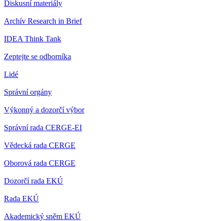
Diskusní materiály
Archív Research in Brief
IDEA Think Tank
Zeptejte se odborníka
Lidé
Správní orgány
Výkonný a dozorčí výbor
Správní rada CERGE-EI
Vědecká rada CERGE
Oborová rada CERGE
Dozorčí rada EKÚ
Rada EKÚ
Akademický sněm EKÚ