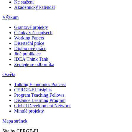
Ke stažení
Akademický kalendář
Výzkum
Grantové projekty
Články v časopisech
Working Papers
Disertační práce
Diplomové práce
Jiné publikace
IDEA Think Tank
Zeptejte se odborníka
Osvěta
Talking Economics Podcast
CERGE-EI Insights
Program Teaching Fellows
Distance Learning Program
Global Development Network
Minulé projekty
Mapa stránek
Site by CERGE-EI