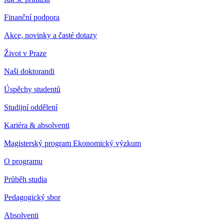
Finanční podpora
Akce, novinky a časté dotazy
Život v Praze
Naši doktorandi
Úspěchy studentů
Studijní oddělení
Kariéra & absolventi
Magisterský program Ekonomický výzkum
O programu
Průběh studia
Pedagogický sbor
Absolventi