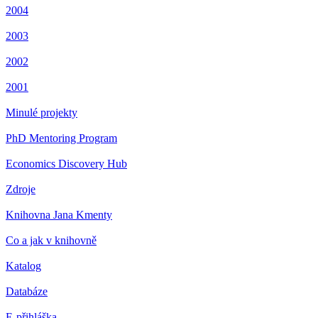
2004
2003
2002
2001
Minulé projekty
PhD Mentoring Program
Economics Discovery Hub
Zdroje
Knihovna Jana Kmenty
Co a jak v knihovně
Katalog
Databáze
E-přihláška