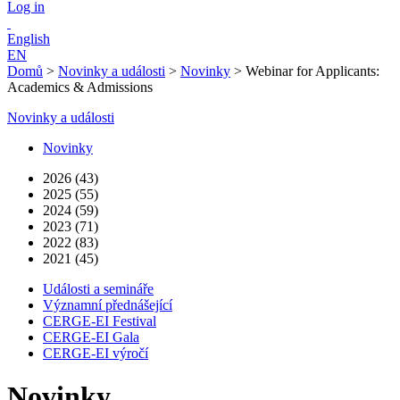
Log in
English
EN
Domů
>
Novinky a události
>
Novinky
>
Webinar for Applicants:
Academics & Admissions
Novinky a události
Novinky
2026 (43)
2025 (55)
2024 (59)
2023 (71)
2022 (83)
2021 (45)
Události a semináře
Významní přednášející
CERGE-EI Festival
CERGE-EI Gala
CERGE-EI výročí
Novinky