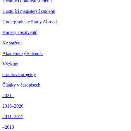
Hostující doktorští studenti
Hostující magisterští studenti
Undergraduate Study Abroad
Kariéry absolventů
Ke stažení
Akademický kalendář
Výzkum
Grantové projekty
Články v časopisech
2021–
2016–2020
2011–2015
–2010