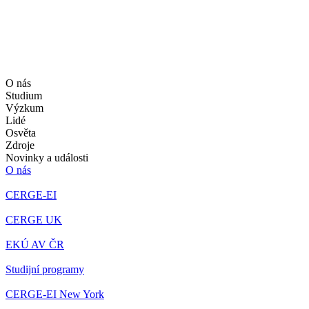
O nás
Studium
Výzkum
Lidé
Osvěta
Zdroje
Novinky a události
O nás
CERGE-EI
CERGE UK
EKÚ AV ČR
Studijní programy
CERGE-EI New York