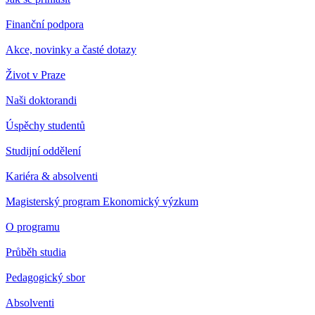
Finanční podpora
Akce, novinky a časté dotazy
Život v Praze
Naši doktorandi
Úspěchy studentů
Studijní oddělení
Kariéra & absolventi
Magisterský program Ekonomický výzkum
O programu
Průběh studia
Pedagogický sbor
Absolventi