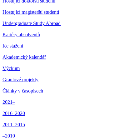
Hostující doktorští studenti
Hostující magisterští studenti
Undergraduate Study Abroad
Kariéry absolventů
Ke stažení
Akademický kalendář
Výzkum
Grantové projekty
Články v časopisech
2021–
2016–2020
2011–2015
–2010