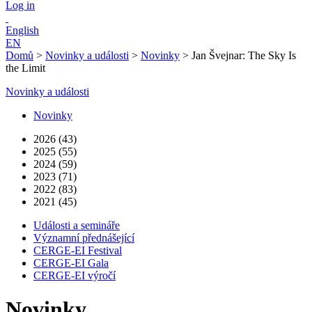
Log in
English
EN
Domů
>
Novinky a události
>
Novinky
>
Jan Švejnar: The Sky Is
the Limit
Novinky a události
Novinky
2026 (43)
2025 (55)
2024 (59)
2023 (71)
2022 (83)
2021 (45)
Události a semináře
Významní přednášející
CERGE-EI Festival
CERGE-EI Gala
CERGE-EI výročí
Novinky