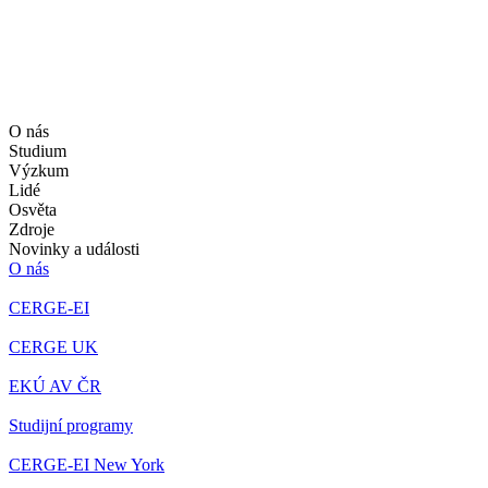
O nás
Studium
Výzkum
Lidé
Osvěta
Zdroje
Novinky a události
O nás
CERGE-EI
CERGE UK
EKÚ AV ČR
Studijní programy
CERGE-EI New York