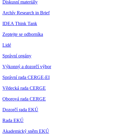
Diskusní materiály
Archív Research in Brief
IDEA Think Tank
Zeptejte se odborníka
Lidé
Správní orgány
Výkonný a dozorčí výbor
Správní rada CERGE-EI
Vědecká rada CERGE
Oborová rada CERGE
Dozorčí rada EKÚ
Rada EKÚ
Akademický sněm EKÚ