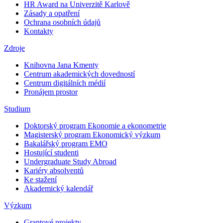
HR Award na Univerzitě Karlově
Zásady a opatření
Ochrana osobních údajů
Kontakty
Zdroje
Knihovna Jana Kmenty
Centrum akademických dovedností
Centrum digitálních médií
Pronájem prostor
Studium
Doktorský program Ekonomie a ekonometrie
Magisterský program Ekonomický výzkum
Bakalářský program EMO
Hostující studenti
Undergraduate Study Abroad
Kariéry absolventů
Ke stažení
Akademický kalendář
Výzkum
Grantové projekty