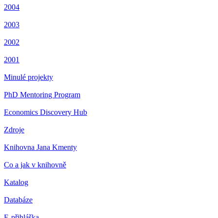
2004
2003
2002
2001
Minulé projekty
PhD Mentoring Program
Economics Discovery Hub
Zdroje
Knihovna Jana Kmenty
Co a jak v knihovně
Katalog
Databáze
E-přihláška