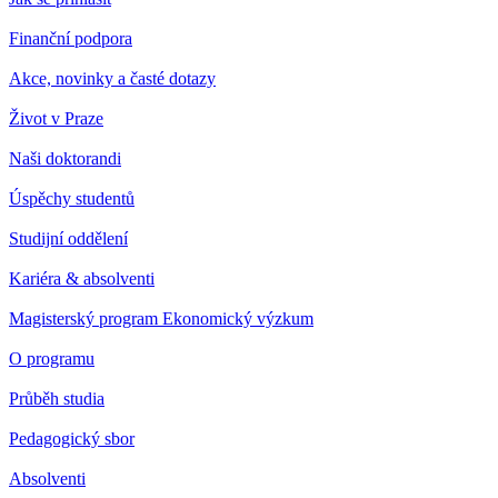
Finanční podpora
Akce, novinky a časté dotazy
Život v Praze
Naši doktorandi
Úspěchy studentů
Studijní oddělení
Kariéra & absolventi
Magisterský program Ekonomický výzkum
O programu
Průběh studia
Pedagogický sbor
Absolventi