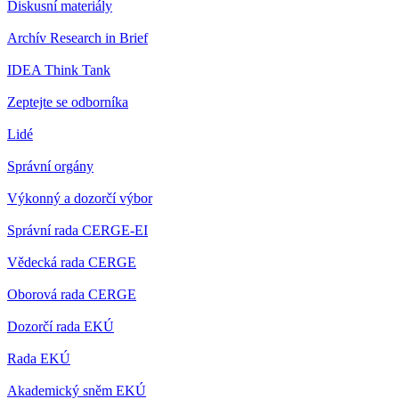
Diskusní materiály
Archív Research in Brief
IDEA Think Tank
Zeptejte se odborníka
Lidé
Správní orgány
Výkonný a dozorčí výbor
Správní rada CERGE-EI
Vědecká rada CERGE
Oborová rada CERGE
Dozorčí rada EKÚ
Rada EKÚ
Akademický sněm EKÚ