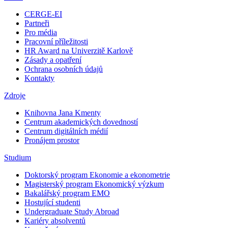
CERGE-EI
Partneři
Pro média
Pracovní příležitosti
HR Award na Univerzitě Karlově
Zásady a opatření
Ochrana osobních údajů
Kontakty
Zdroje
Knihovna Jana Kmenty
Centrum akademických dovedností
Centrum digitálních médií
Pronájem prostor
Studium
Doktorský program Ekonomie a ekonometrie
Magisterský program Ekonomický výzkum
Bakalářský program EMO
Hostující studenti
Undergraduate Study Abroad
Kariéry absolventů