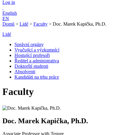
Log in
English
EN
Domů
>
Lidé
>
Faculty
>
Doc. Marek Kapička, Ph.D.
Lidé
Správní orgány
Vyučující a výzkumnící
Hostující profesoři
Ředitel a administrativa
Doktorští studenti
Absolventi
Kandidáti na trhu práce
Faculty
Doc. Marek Kapička, Ph.D.
Associate Professor with Tenure