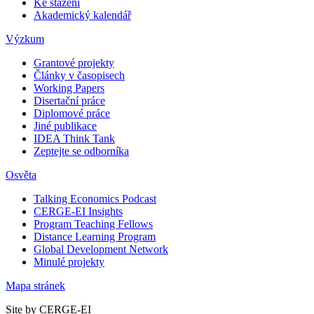
Ke stažení
Akademický kalendář
Výzkum
Grantové projekty
Články v časopisech
Working Papers
Disertační práce
Diplomové práce
Jiné publikace
IDEA Think Tank
Zeptejte se odborníka
Osvěta
Talking Economics Podcast
CERGE-EI Insights
Program Teaching Fellows
Distance Learning Program
Global Development Network
Minulé projekty
Mapa stránek
Site by CERGE-EI