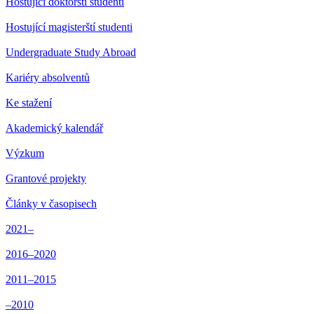
Hostující doktorští studenti
Hostující magisterští studenti
Undergraduate Study Abroad
Kariéry absolventů
Ke stažení
Akademický kalendář
Výzkum
Grantové projekty
Články v časopisech
2021–
2016–2020
2011–2015
–2010