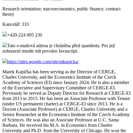
Research orientation:
macroeconomics, public finance, contract
theory
Kancelář:
333
+420-224 005 230
Tato e-mailová adresa je chráněna před spamboty. Pro její
zobrazení musíte mít povolen Javascript.
https://sites.google.com/site/mkapicka/
Marek Kapička has been serving as the Director of CERGE,
Charles University, and the Economics Institute of the Czech
Academy of Sciences (EI) since January 2024.
He is also a member
of the Executive and Supervisory Committee of CERGE-EI.
Previously he
served as Deputy Director for Research at CERGE-EI
from 2013 to 2015. He has been
an Associate Professor with Tenure
(under US permanent charter) at CERGE-EI since 2013. He is a
Docent (Associate Professor) at CERGE, Charles University and a
Senior Researcher at the Economics Institute of the Czech Academy
of Sciences.
He was also an Associate Professor at U.C. Santa
Barbara.
He received his M.A. in Economics from Charles
University and Ph.D. from the University of Chicago. He won the