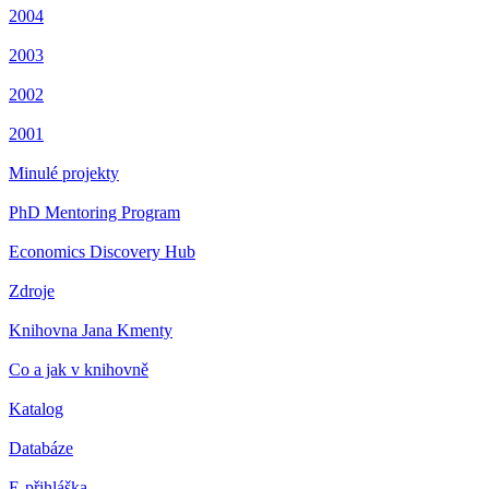
2004
2003
2002
2001
Minulé projekty
PhD Mentoring Program
Economics Discovery Hub
Zdroje
Knihovna Jana Kmenty
Co a jak v knihovně
Katalog
Databáze
E-přihláška