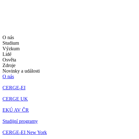
O nás
Studium
Výzkum
Lidé
Osvěta
Zdroje
Novinky a události
O nás
CERGE-EI
CERGE UK
EKÚ AV ČR
Studijní programy
CERGE-EI New York