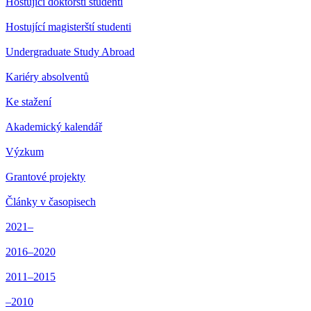
Hostující doktorští studenti
Hostující magisterští studenti
Undergraduate Study Abroad
Kariéry absolventů
Ke stažení
Akademický kalendář
Výzkum
Grantové projekty
Články v časopisech
2021–
2016–2020
2011–2015
–2010