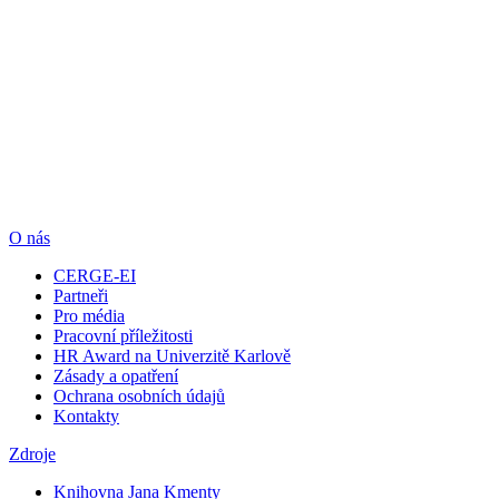
O nás
CERGE-EI
Partneři
Pro média
Pracovní příležitosti
HR Award na Univerzitě Karlově
Zásady a opatření
Ochrana osobních údajů
Kontakty
Zdroje
Knihovna Jana Kmenty