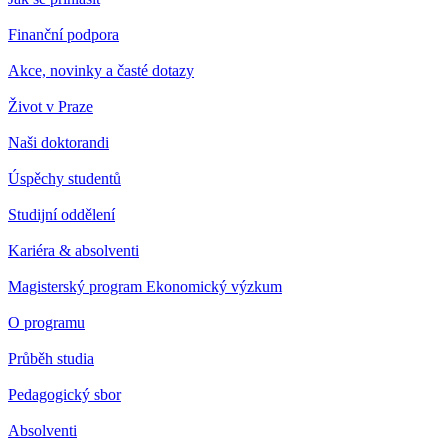
Finanční podpora
Akce, novinky a časté dotazy
Život v Praze
Naši doktorandi
Úspěchy studentů
Studijní oddělení
Kariéra & absolventi
Magisterský program Ekonomický výzkum
O programu
Průběh studia
Pedagogický sbor
Absolventi