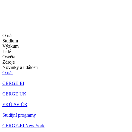
O nás
Studium
Výzkum
Lidé
Osvěta
Zdroje
Novinky a události
O nás
CERGE-EI
CERGE UK
EKÚ AV ČR
Studijní programy
CERGE-EI New York