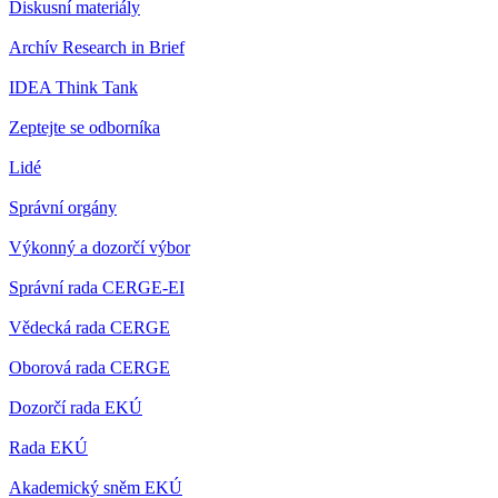
Diskusní materiály
Archív Research in Brief
IDEA Think Tank
Zeptejte se odborníka
Lidé
Správní orgány
Výkonný a dozorčí výbor
Správní rada CERGE-EI
Vědecká rada CERGE
Oborová rada CERGE
Dozorčí rada EKÚ
Rada EKÚ
Akademický sněm EKÚ