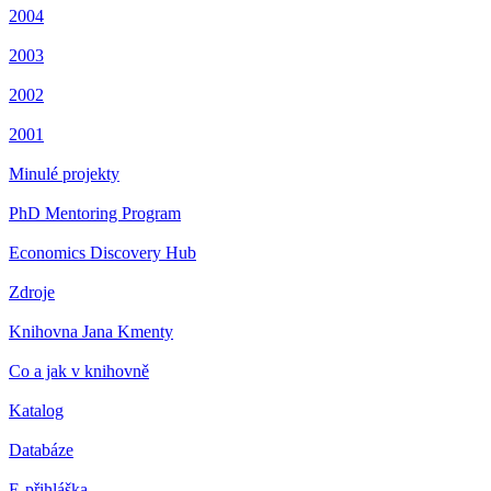
2004
2003
2002
2001
Minulé projekty
PhD Mentoring Program
Economics Discovery Hub
Zdroje
Knihovna Jana Kmenty
Co a jak v knihovně
Katalog
Databáze
E-přihláška