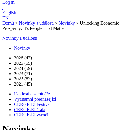
Log in
English
EN
Domů
>
Novinky a události
>
Novinky
>
Unlocking Economic
Prosperity: It’s People That Matter
Novinky a události
Novinky
2026 (43)
2025 (55)
2024 (59)
2023 (71)
2022 (83)
2021 (45)
Události a semináře
Významní přednášející
CERGE-EI Festival
CERGE-EI Gala
CERGE-EI výročí
Novinky