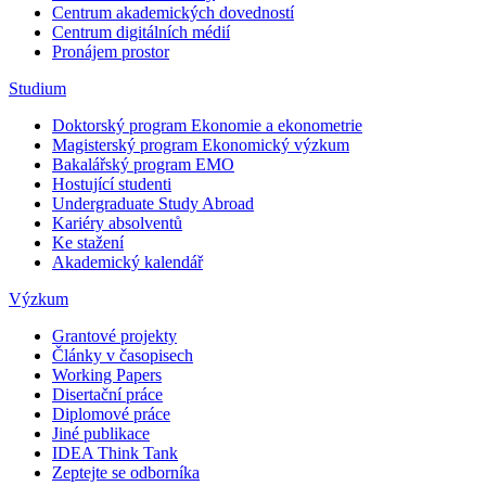
Centrum akademických dovedností
Centrum digitálních médií
Pronájem prostor
Studium
Doktorský program Ekonomie a ekonometrie
Magisterský program Ekonomický výzkum
Bakalářský program EMO
Hostující studenti
Undergraduate Study Abroad
Kariéry absolventů
Ke stažení
Akademický kalendář
Výzkum
Grantové projekty
Články v časopisech
Working Papers
Disertační práce
Diplomové práce
Jiné publikace
IDEA Think Tank
Zeptejte se odborníka