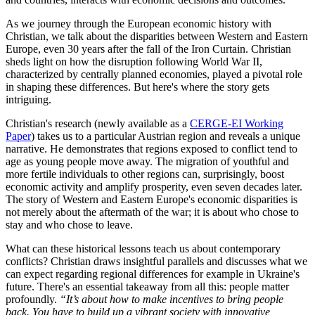
As we journey through the European economic history with
Christian, we talk about the disparities between Western and Eastern
Europe, even 30 years after the fall of the Iron Curtain. Christian
sheds light on how the disruption following World War II,
characterized by centrally planned economies, played a pivotal role
in shaping these differences. But here's where the story gets
intriguing.
Christian's research (newly available as a
CERGE-EI Working
Paper
) takes us to a particular Austrian region and reveals a unique
narrative. He demonstrates that regions exposed to conflict tend to
age as young people move away. The migration of youthful and
more fertile individuals to other regions can, surprisingly, boost
economic activity and amplify prosperity, even seven decades later.
The story of Western and Eastern Europe's economic disparities is
not merely about the aftermath of the war; it is about who chose to
stay and who chose to leave.
What can these historical lessons teach us about contemporary
conflicts? Christian draws insightful parallels and discusses what we
can expect regarding regional differences for example in Ukraine's
future. There's an essential takeaway from all this: people matter
profoundly.
“It’s about how to make incentives to bring people
back. You have to build up a vibrant society with innovative