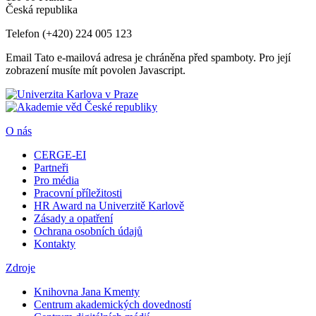
Česká republika
Telefon
(+420) 224 005 123
Email
Tato e-mailová adresa je chráněna před spamboty. Pro její
zobrazení musíte mít povolen Javascript.
O nás
CERGE-EI
Partneři
Pro média
Pracovní příležitosti
HR Award na Univerzitě Karlově
Zásady a opatření
Ochrana osobních údajů
Kontakty
Zdroje
Knihovna Jana Kmenty
Centrum akademických dovedností