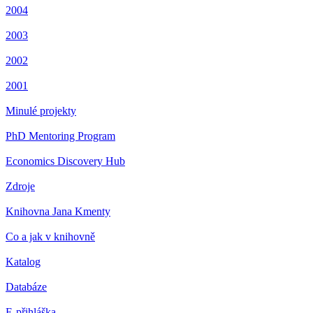
2004
2003
2002
2001
Minulé projekty
PhD Mentoring Program
Economics Discovery Hub
Zdroje
Knihovna Jana Kmenty
Co a jak v knihovně
Katalog
Databáze
E-přihláška