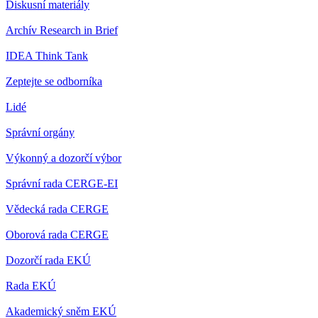
Diskusní materiály
Archív Research in Brief
IDEA Think Tank
Zeptejte se odborníka
Lidé
Správní orgány
Výkonný a dozorčí výbor
Správní rada CERGE-EI
Vědecká rada CERGE
Oborová rada CERGE
Dozorčí rada EKÚ
Rada EKÚ
Akademický sněm EKÚ