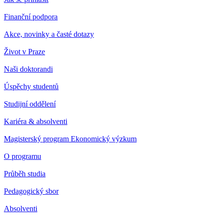
Finanční podpora
Akce, novinky a časté dotazy
Život v Praze
Naši doktorandi
Úspěchy studentů
Studijní oddělení
Kariéra & absolventi
Magisterský program Ekonomický výzkum
O programu
Průběh studia
Pedagogický sbor
Absolventi