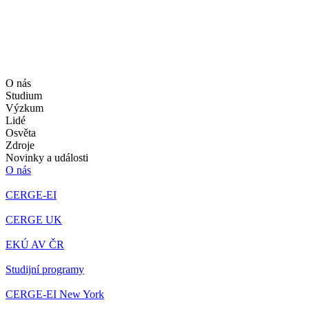
O nás
Studium
Výzkum
Lidé
Osvěta
Zdroje
Novinky a události
O nás
CERGE-EI
CERGE UK
EKÚ AV ČR
Studijní programy
CERGE-EI New York