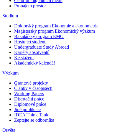
Centrum digitálních médií
Pronájem prostor
Studium
Doktorský program Ekonomie a ekonometrie
Magisterský program Ekonomický výzkum
Bakalářský program EMO
Hostující studenti
Undergraduate Study Abroad
Kariéry absolventů
Ke stažení
Akademický kalendář
Výzkum
Grantové projekty
Články v časopisech
Working Papers
Disertační práce
Diplomové práce
Jiné publikace
IDEA Think Tank
Zeptejte se odborníka
Osvěta