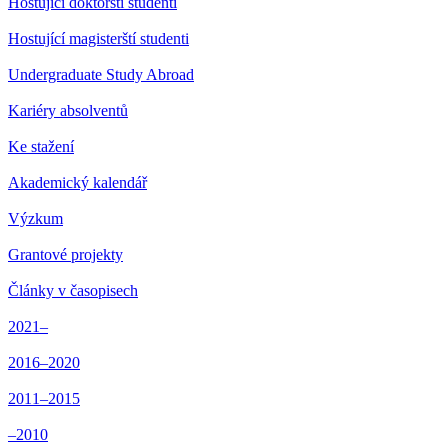
Hostující doktorští studenti
Hostující magisterští studenti
Undergraduate Study Abroad
Kariéry absolventů
Ke stažení
Akademický kalendář
Výzkum
Grantové projekty
Články v časopisech
2021–
2016–2020
2011–2015
–2010