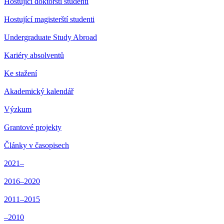
Hostující doktorští studenti
Hostující magisterští studenti
Undergraduate Study Abroad
Kariéry absolventů
Ke stažení
Akademický kalendář
Výzkum
Grantové projekty
Články v časopisech
2021–
2016–2020
2011–2015
–2010