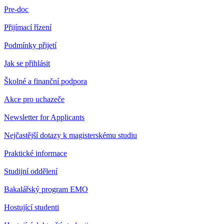
Pre-doc
Přijímací řízení
Podmínky přijetí
Jak se přihlásit
Školné a finanční podpora
Akce pro uchazeče
Newsletter for Applicants
Nejčastější dotazy k magisterskému studiu
Praktické informace
Studijní oddělení
Bakalářský program EMO
Hostující studenti