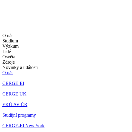
O nás
Studium
Výzkum
Lidé
Osvěta
Zdroje
Novinky a události
O nás
CERGE-EI
CERGE UK
EKÚ AV ČR
Studijní programy
CERGE-EI New York