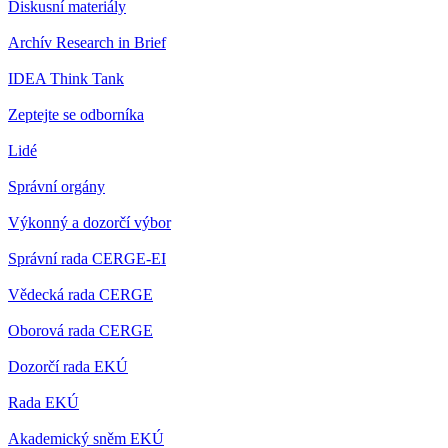
Diskusní materiály
Archív Research in Brief
IDEA Think Tank
Zeptejte se odborníka
Lidé
Správní orgány
Výkonný a dozorčí výbor
Správní rada CERGE-EI
Vědecká rada CERGE
Oborová rada CERGE
Dozorčí rada EKÚ
Rada EKÚ
Akademický sněm EKÚ