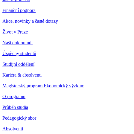
Finanční podpora
Akce, novinky a časté dotazy
Život v Praze
Naši doktorandi
Úspěchy studentů
Studijní oddělení
Kariéra & absolventi
Magisterský program Ekonomický výzkum
O programu
Průběh studia
Pedagogický sbor
Absolventi