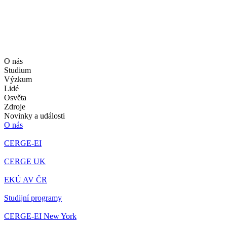
O nás
Studium
Výzkum
Lidé
Osvěta
Zdroje
Novinky a události
O nás
CERGE-EI
CERGE UK
EKÚ AV ČR
Studijní programy
CERGE-EI New York