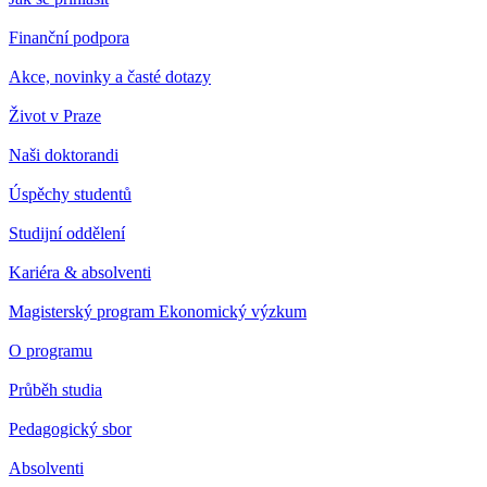
Finanční podpora
Akce, novinky a časté dotazy
Život v Praze
Naši doktorandi
Úspěchy studentů
Studijní oddělení
Kariéra & absolventi
Magisterský program Ekonomický výzkum
O programu
Průběh studia
Pedagogický sbor
Absolventi