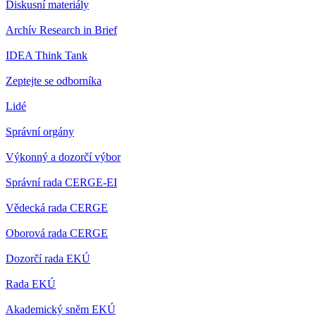
Diskusní materiály
Archív Research in Brief
IDEA Think Tank
Zeptejte se odborníka
Lidé
Správní orgány
Výkonný a dozorčí výbor
Správní rada CERGE-EI
Vědecká rada CERGE
Oborová rada CERGE
Dozorčí rada EKÚ
Rada EKÚ
Akademický sněm EKÚ