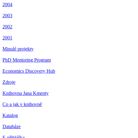
2004
2003
2002
2001
Minulé projekty
PhD Mentoring Program
Economics Discovery Hub
Zdroje
Knihovna Jana Kmenty
Co a jak v knihovně
Katalog
Databáze
E-přihláška