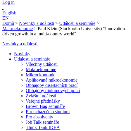
Log in
English
EN
Domů
>
Novinky a události
>
Události a semináře
>
Makroekonomie
>
Paul Klein (Stockholm University) "Innovation-
driven growth in a multi-country world"
Novinky a události
Novinky
Události a semináře
Všechny události
Makroekonomie
Mikroekonomie
Aplikovaná mikroekonomie
Obhajoby disertačních prací
Obhajoby diplomových prací
Zvláštní události
Veřejné přednášky
Brown Bag semináře
Pro uchazeče o studium
Pro absolventy
Job Talk semináře
Think Tank IDEA