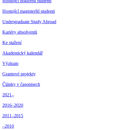
Hostující doktorští studenti
Hostující magisterští studenti
Undergraduate Study Abroad
Kariéry absolventů
Ke stažení
Akademický kalendář
Výzkum
Grantové projekty
Články v časopisech
2021–
2016–2020
2011–2015
–2010