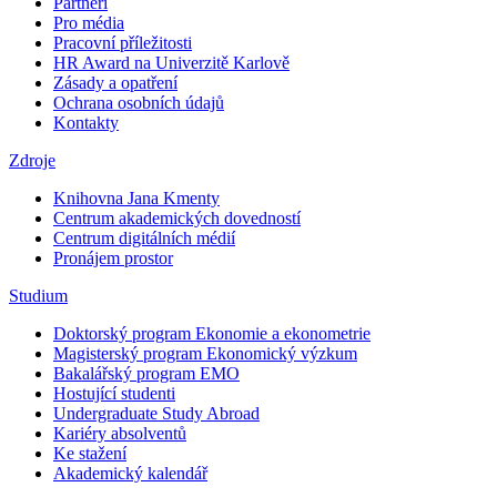
Partneři
Pro média
Pracovní příležitosti
HR Award na Univerzitě Karlově
Zásady a opatření
Ochrana osobních údajů
Kontakty
Zdroje
Knihovna Jana Kmenty
Centrum akademických dovedností
Centrum digitálních médií
Pronájem prostor
Studium
Doktorský program Ekonomie a ekonometrie
Magisterský program Ekonomický výzkum
Bakalářský program EMO
Hostující studenti
Undergraduate Study Abroad
Kariéry absolventů
Ke stažení
Akademický kalendář