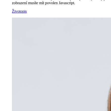
zobrazení musíte mít povolen Javascript.
Životopis