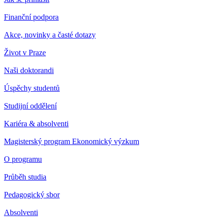
Finanční podpora
Akce, novinky a časté dotazy
Život v Praze
Naši doktorandi
Úspěchy studentů
Studijní oddělení
Kariéra & absolventi
Magisterský program Ekonomický výzkum
O programu
Průběh studia
Pedagogický sbor
Absolventi