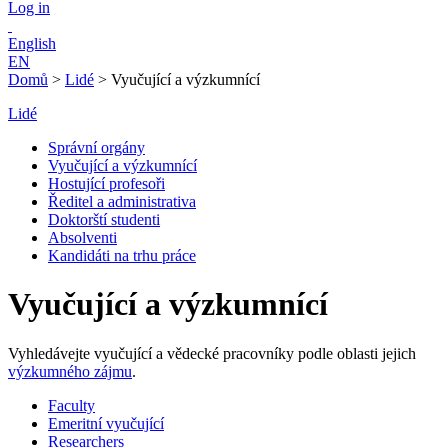
Log in
English
EN
Domů
>
Lidé
>
Vyučující a výzkumnící
Lidé
Správní orgány
Vyučující a výzkumnící
Hostující profesoři
Ředitel a administrativa
Doktorští studenti
Absolventi
Kandidáti na trhu práce
Vyučující a výzkumnící
Vyhledávejte vyučující a vědecké pracovníky podle oblasti jejich
výzkumného zájmu
.
Faculty
Emeritní vyučující
Researchers