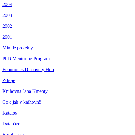
2004
2003
2002
2001
Minulé projekty
PhD Mentoring Program
Economics Discovery Hub
Zdroje
Knihovna Jana Kmenty
Co a jak v knihovně
Katalog
Databáze
E-přihláška