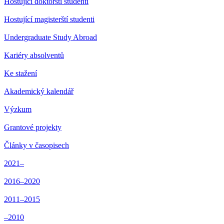
Hostující doktorští studenti
Hostující magisterští studenti
Undergraduate Study Abroad
Kariéry absolventů
Ke stažení
Akademický kalendář
Výzkum
Grantové projekty
Články v časopisech
2021–
2016–2020
2011–2015
–2010