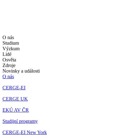
O nás
Studium
Výzkum
Lidé
Osvěta
Zdroje
Novinky a události
O nás
CERGE-EI
CERGE UK
EKÚ AV ČR
Studijní programy
CERGE-EI New York