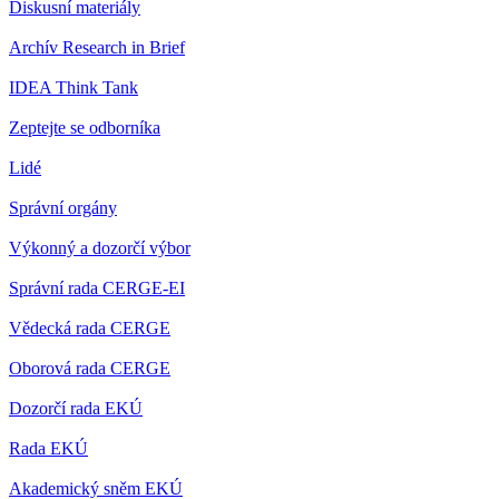
Diskusní materiály
Archív Research in Brief
IDEA Think Tank
Zeptejte se odborníka
Lidé
Správní orgány
Výkonný a dozorčí výbor
Správní rada CERGE-EI
Vědecká rada CERGE
Oborová rada CERGE
Dozorčí rada EKÚ
Rada EKÚ
Akademický sněm EKÚ