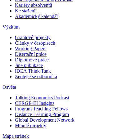
Kariéry absolventů
Ke stažení
Akademický kalendář
Výzkum
Grantové projekty
Články v časopisech
Working Papers
Disertační práce
Diplomové práce
Jiné publikace
IDEA Think Tank
Zeptejte se odborníka
Osvěta
Talking Economics Podcast
CERGE-EI Insights
Program Teaching Fellows
Distance Learning Program
Global Development Network
Minulé projekty
Mapa stránek