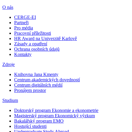
O nás
CERGE-EI
Partneři
Pro média
Pracovní příležitosti
HR Award na Univerzitě Karlově
Zásady a opatření
Ochrana osobních údajů
Kontakty
Zdroje
Knihovna Jana Kmenty
Centrum akademických dovedností
Centrum digitálních médií
Pronájem prostor
Studium
Doktorský program Ekonomie a ekonometrie
Magisterský program Ekonomický výzkum
Bakalářský program EMO
Hostující studenti
Undergraduate Study Abroad