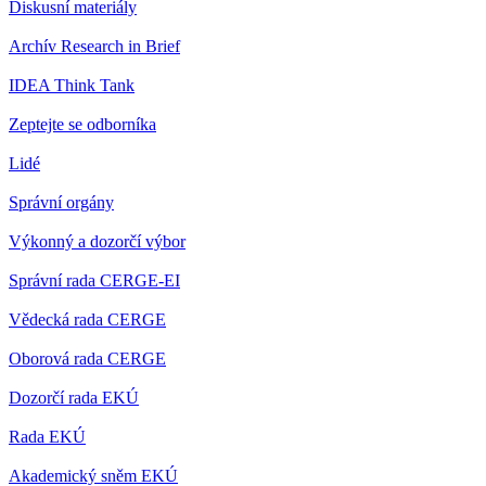
Diskusní materiály
Archív Research in Brief
IDEA Think Tank
Zeptejte se odborníka
Lidé
Správní orgány
Výkonný a dozorčí výbor
Správní rada CERGE-EI
Vědecká rada CERGE
Oborová rada CERGE
Dozorčí rada EKÚ
Rada EKÚ
Akademický sněm EKÚ