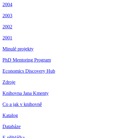
2004
2003
2002
2001
Minulé projekty
PhD Mentoring Program
Economics Discovery Hub
Zdroje
Knihovna Jana Kmenty
Co a jak v knihovně
Katalog
Databáze
E-přihláška