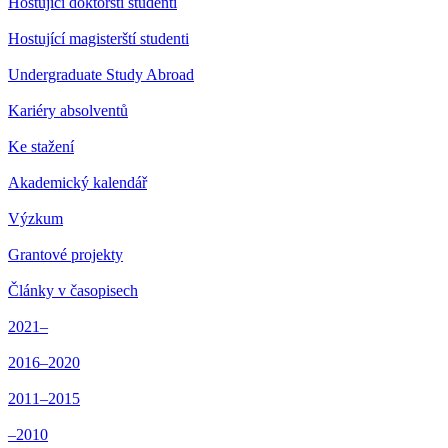
Hostující doktorští studenti
Hostující magisterští studenti
Undergraduate Study Abroad
Kariéry absolventů
Ke stažení
Akademický kalendář
Výzkum
Grantové projekty
Články v časopisech
2021–
2016–2020
2011–2015
–2010