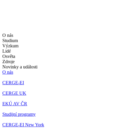
O nás
Studium
Výzkum
Lidé
Osvěta
Zdroje
Novinky a události
O nás
CERGE-EI
CERGE UK
EKÚ AV ČR
Studijní programy
CERGE-EI New York