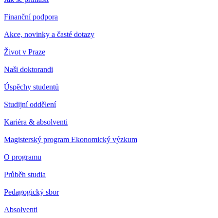
Finanční podpora
Akce, novinky a časté dotazy
Život v Praze
Naši doktorandi
Úspěchy studentů
Studijní oddělení
Kariéra & absolventi
Magisterský program Ekonomický výzkum
O programu
Průběh studia
Pedagogický sbor
Absolventi