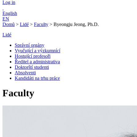
Log in
English
EN
Domů
>
Lidé
>
Faculty
>
Byeongju Jeong, Ph.D.
Lidé
Správní orgány
Vyučující a výzkumnící
Hostující profesoři
Ředitel a administrativa
Doktorští studenti
Absolventi
Kandidáti na trhu práce
Faculty