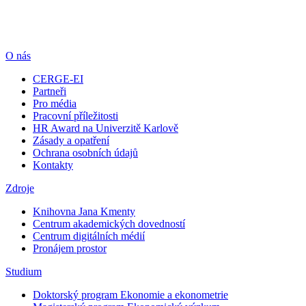
O nás
CERGE-EI
Partneři
Pro média
Pracovní příležitosti
HR Award na Univerzitě Karlově
Zásady a opatření
Ochrana osobních údajů
Kontakty
Zdroje
Knihovna Jana Kmenty
Centrum akademických dovedností
Centrum digitálních médií
Pronájem prostor
Studium
Doktorský program Ekonomie a ekonometrie