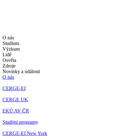
O nás
Studium
Výzkum
Lidé
Osvěta
Zdroje
Novinky a události
O nás
CERGE-EI
CERGE UK
EKÚ AV ČR
Studijní programy
CERGE-EI New York