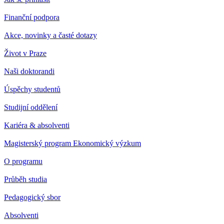
Finanční podpora
Akce, novinky a časté dotazy
Život v Praze
Naši doktorandi
Úspěchy studentů
Studijní oddělení
Kariéra & absolventi
Magisterský program Ekonomický výzkum
O programu
Průběh studia
Pedagogický sbor
Absolventi