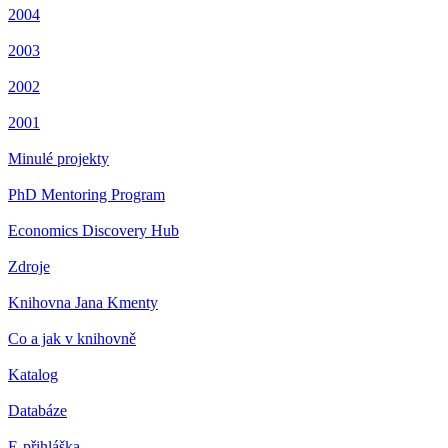
2004
2003
2002
2001
Minulé projekty
PhD Mentoring Program
Economics Discovery Hub
Zdroje
Knihovna Jana Kmenty
Co a jak v knihovně
Katalog
Databáze
E-přihláška