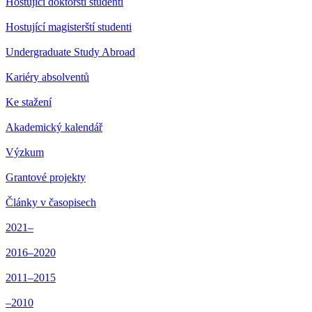
Hostující doktorští studenti
Hostující magisterští studenti
Undergraduate Study Abroad
Kariéry absolventů
Ke stažení
Akademický kalendář
Výzkum
Grantové projekty
Články v časopisech
2021–
2016–2020
2011–2015
–2010