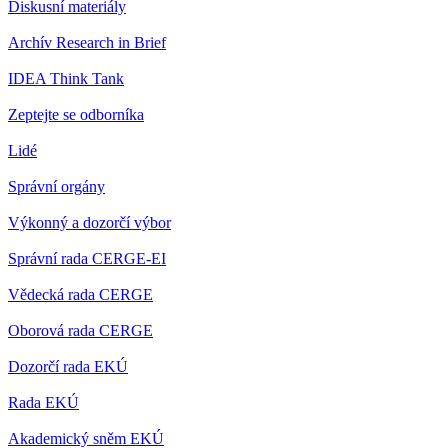
Diskusní materiály
Archív Research in Brief
IDEA Think Tank
Zeptejte se odborníka
Lidé
Správní orgány
Výkonný a dozorčí výbor
Správní rada CERGE-EI
Vědecká rada CERGE
Oborová rada CERGE
Dozorčí rada EKÚ
Rada EKÚ
Akademický sněm EKÚ