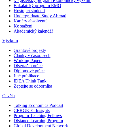
Magisterský program Ekonomický výzkum
Bakalářský program EMO
Hostující studenti
Undergraduate Study Abroad
Kariéry absolventů
Ke stažení
Akademický kalendář
Výzkum
Grantové projekty
Články v časopisech
Working Papers
Disertační práce
Diplomové práce
Jiné publikace
IDEA Think Tank
Zeptejte se odborníka
Osvěta
Talking Economics Podcast
CERGE-EI Insights
Program Teaching Fellows
Distance Learning Program
Global Development Network