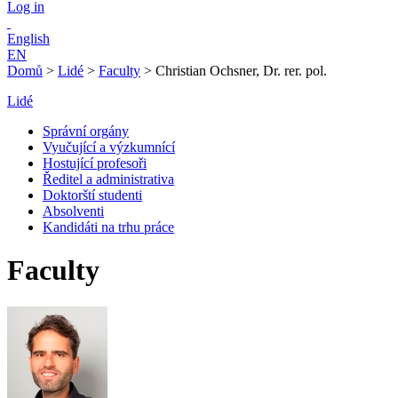
Log in
English
EN
Domů
>
Lidé
>
Faculty
>
Christian Ochsner, Dr. rer. pol.
Lidé
Správní orgány
Vyučující a výzkumnící
Hostující profesoři
Ředitel a administrativa
Doktorští studenti
Absolventi
Kandidáti na trhu práce
Faculty