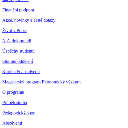
Finanční podpora
Akce, novinky a časté dotazy
Život v Praze
Naši doktorandi
Úspěchy studentů
Studijní oddělení
Kariéra & absolventi
Magisterský program Ekonomický výzkum
O programu
Průběh studia
Pedagogický sbor
Absolventi