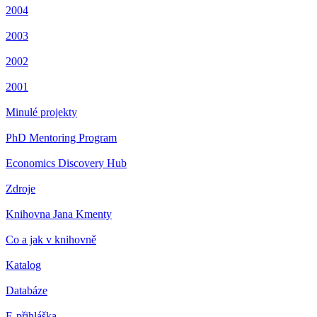
2004
2003
2002
2001
Minulé projekty
PhD Mentoring Program
Economics Discovery Hub
Zdroje
Knihovna Jana Kmenty
Co a jak v knihovně
Katalog
Databáze
E-přihláška