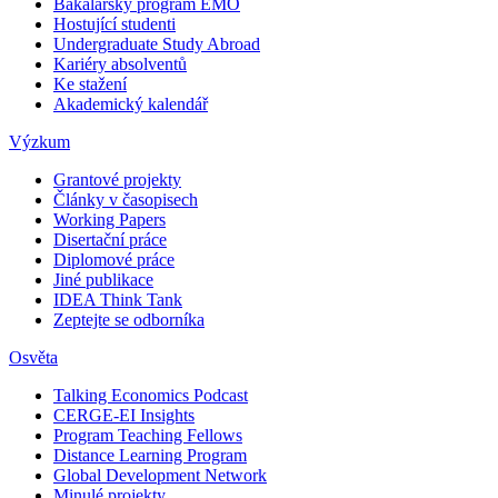
Bakalářský program EMO
Hostující studenti
Undergraduate Study Abroad
Kariéry absolventů
Ke stažení
Akademický kalendář
Výzkum
Grantové projekty
Články v časopisech
Working Papers
Disertační práce
Diplomové práce
Jiné publikace
IDEA Think Tank
Zeptejte se odborníka
Osvěta
Talking Economics Podcast
CERGE-EI Insights
Program Teaching Fellows
Distance Learning Program
Global Development Network
Minulé projekty