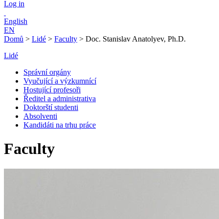
Log in
English
EN
Domů
>
Lidé
>
Faculty
>
Doc. Stanislav Anatolyev, Ph.D.
Lidé
Správní orgány
Vyučující a výzkumnící
Hostující profesoři
Ředitel a administrativa
Doktorští studenti
Absolventi
Kandidáti na trhu práce
Faculty