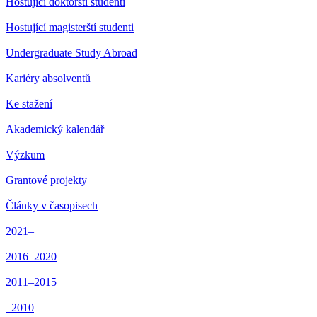
Hostující doktorští studenti
Hostující magisterští studenti
Undergraduate Study Abroad
Kariéry absolventů
Ke stažení
Akademický kalendář
Výzkum
Grantové projekty
Články v časopisech
2021–
2016–2020
2011–2015
–2010