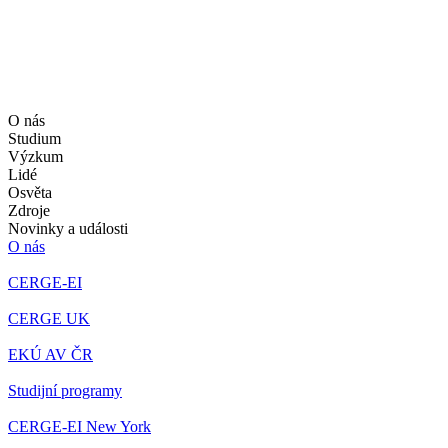
O nás
Studium
Výzkum
Lidé
Osvěta
Zdroje
Novinky a události
O nás
CERGE-EI
CERGE UK
EKÚ AV ČR
Studijní programy
CERGE-EI New York