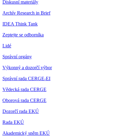
Diskusní materiály
Archív Research in Brief
IDEA Think Tank
Zeptejte se odborníka
Lidé
Správní orgány
Výkonný a dozorčí výbor
Správní rada CERGE-EI
Vědecká rada CERGE
Oborová rada CERGE
Dozorčí rada EKÚ
Rada EKÚ
Akademický sněm EKÚ