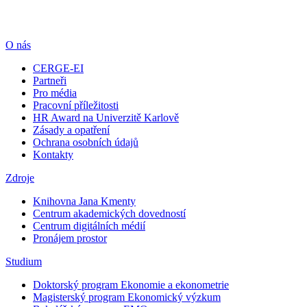
O nás
CERGE-EI
Partneři
Pro média
Pracovní příležitosti
HR Award na Univerzitě Karlově
Zásady a opatření
Ochrana osobních údajů
Kontakty
Zdroje
Knihovna Jana Kmenty
Centrum akademických dovedností
Centrum digitálních médií
Pronájem prostor
Studium
Doktorský program Ekonomie a ekonometrie
Magisterský program Ekonomický výzkum