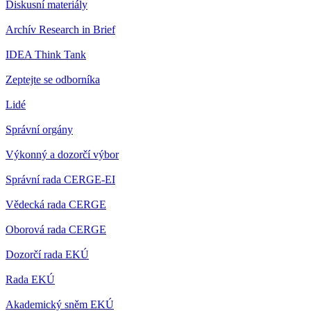
Diskusní materiály
Archív Research in Brief
IDEA Think Tank
Zeptejte se odborníka
Lidé
Správní orgány
Výkonný a dozorčí výbor
Správní rada CERGE-EI
Vědecká rada CERGE
Oborová rada CERGE
Dozorčí rada EKÚ
Rada EKÚ
Akademický sněm EKÚ