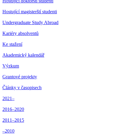
Hostující doktorští studenti
Hostující magisterští studenti
Undergraduate Study Abroad
Kariéry absolventů
Ke stažení
Akademický kalendář
Výzkum
Grantové projekty
Články v časopisech
2021–
2016–2020
2011–2015
–2010