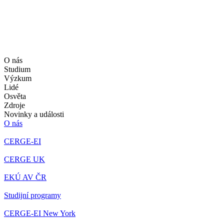
O nás
Studium
Výzkum
Lidé
Osvěta
Zdroje
Novinky a události
O nás
CERGE-EI
CERGE UK
EKÚ AV ČR
Studijní programy
CERGE-EI New York