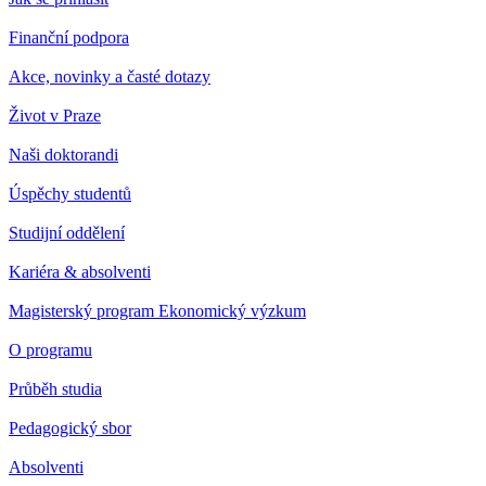
Finanční podpora
Akce, novinky a časté dotazy
Život v Praze
Naši doktorandi
Úspěchy studentů
Studijní oddělení
Kariéra & absolventi
Magisterský program Ekonomický výzkum
O programu
Průběh studia
Pedagogický sbor
Absolventi