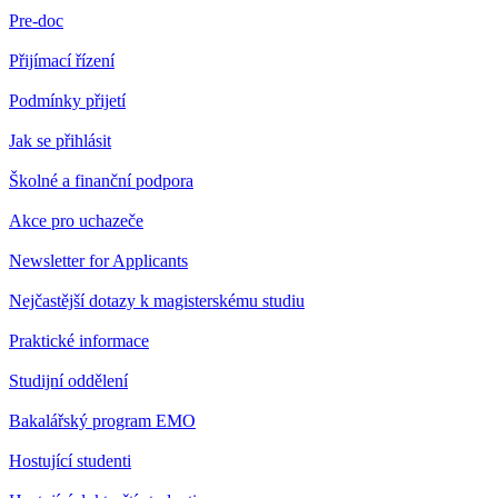
Pre-doc
Přijímací řízení
Podmínky přijetí
Jak se přihlásit
Školné a finanční podpora
Akce pro uchazeče
Newsletter for Applicants
Nejčastější dotazy k magisterskému studiu
Praktické informace
Studijní oddělení
Bakalářský program EMO
Hostující studenti