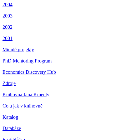
2004
2003
2002
2001
Minulé projekty
PhD Mentoring Program
Economics Discovery Hub
Zdroje
Knihovna Jana Kmenty
Co a jak v knihovně
Katalog
Databáze
E-přihláška