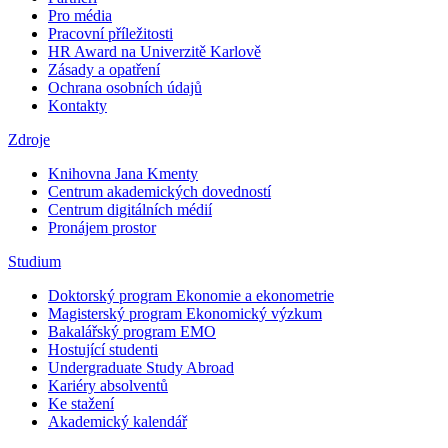
Pro média
Pracovní příležitosti
HR Award na Univerzitě Karlově
Zásady a opatření
Ochrana osobních údajů
Kontakty
Zdroje
Knihovna Jana Kmenty
Centrum akademických dovedností
Centrum digitálních médií
Pronájem prostor
Studium
Doktorský program Ekonomie a ekonometrie
Magisterský program Ekonomický výzkum
Bakalářský program EMO
Hostující studenti
Undergraduate Study Abroad
Kariéry absolventů
Ke stažení
Akademický kalendář