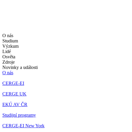
O nás
Studium
Výzkum
Lidé
Osvěta
Zdroje
Novinky a události
O nás
CERGE-EI
CERGE UK
EKÚ AV ČR
Studijní programy
CERGE-EI New York