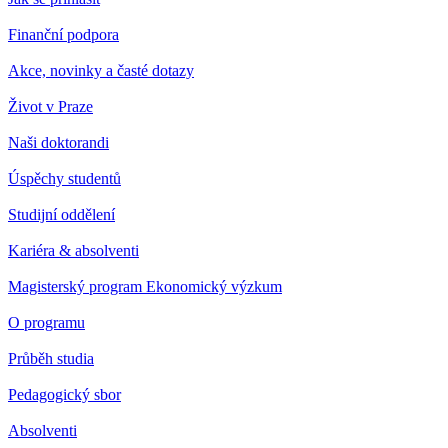
Finanční podpora
Akce, novinky a časté dotazy
Život v Praze
Naši doktorandi
Úspěchy studentů
Studijní oddělení
Kariéra & absolventi
Magisterský program Ekonomický výzkum
O programu
Průběh studia
Pedagogický sbor
Absolventi