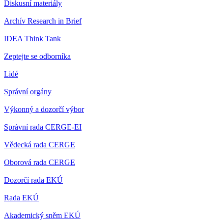
Diskusní materiály
Archív Research in Brief
IDEA Think Tank
Zeptejte se odborníka
Lidé
Správní orgány
Výkonný a dozorčí výbor
Správní rada CERGE-EI
Vědecká rada CERGE
Oborová rada CERGE
Dozorčí rada EKÚ
Rada EKÚ
Akademický sněm EKÚ