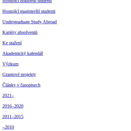
Hostující doktorští studenti
Hostující magisterští studenti
Undergraduate Study Abroad
Kariéry absolventů
Ke stažení
Akademický kalendář
Výzkum
Grantové projekty
Články v časopisech
2021–
2016–2020
2011–2015
–2010