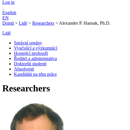
Log in
English
EN
Domů
>
Lidé
>
Researchers
>
Alexander P. Hansak, Ph.D.
Lidé
Správní orgány
Vyučující a výzkumnící
Hostující profesoři
Ředitel a administrativa
Doktorští studenti
Absolventi
Kandidáti na trhu práce
Researchers