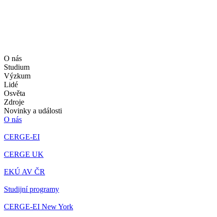
O nás
Studium
Výzkum
Lidé
Osvěta
Zdroje
Novinky a události
O nás
CERGE-EI
CERGE UK
EKÚ AV ČR
Studijní programy
CERGE-EI New York