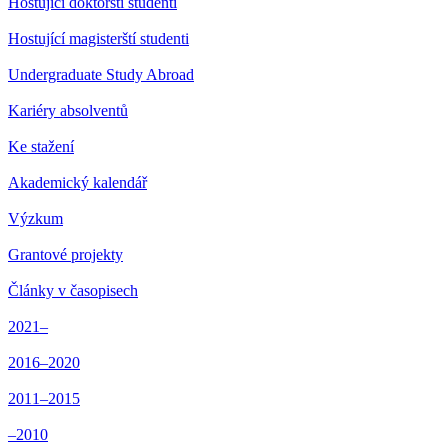
Hostující doktorští studenti
Hostující magisterští studenti
Undergraduate Study Abroad
Kariéry absolventů
Ke stažení
Akademický kalendář
Výzkum
Grantové projekty
Články v časopisech
2021–
2016–2020
2011–2015
–2010