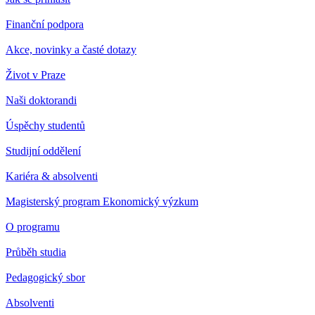
Finanční podpora
Akce, novinky a časté dotazy
Život v Praze
Naši doktorandi
Úspěchy studentů
Studijní oddělení
Kariéra & absolventi
Magisterský program Ekonomický výzkum
O programu
Průběh studia
Pedagogický sbor
Absolventi