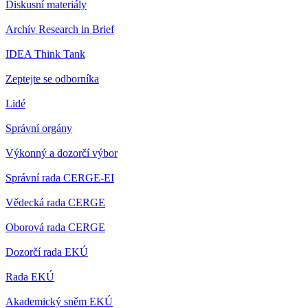
Diskusní materiály
Archív Research in Brief
IDEA Think Tank
Zeptejte se odborníka
Lidé
Správní orgány
Výkonný a dozorčí výbor
Správní rada CERGE-EI
Vědecká rada CERGE
Oborová rada CERGE
Dozorčí rada EKÚ
Rada EKÚ
Akademický sněm EKÚ