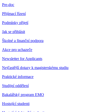
Pre-doc
Přijímací řízení
Podmínky přijetí
Jak se přihlásit
Školné a finanční podpora
Akce pro uchazeče
Newsletter for Applicants
Nejčastější dotazy k magisterskému studiu
Praktické informace
Studijní oddělení
Bakalářský program EMO
Hostující studenti