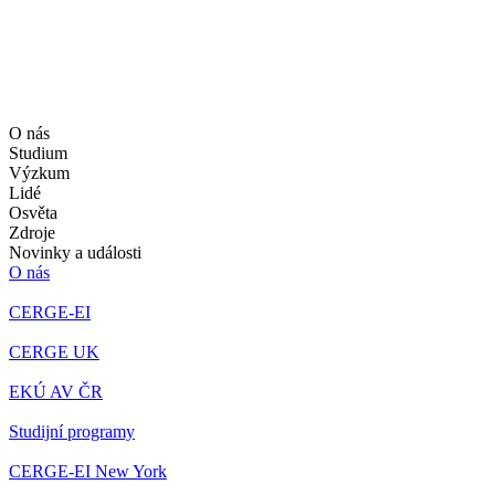
O nás
Studium
Výzkum
Lidé
Osvěta
Zdroje
Novinky a události
O nás
CERGE-EI
CERGE UK
EKÚ AV ČR
Studijní programy
CERGE-EI New York