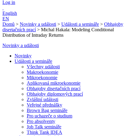
Log in
English
EN
Domů
>
Novinky a události
>
Události a semináře
>
Obhajoby
disertačních prací
>
Michal Hakala: Modeling Conditional
Distribution of Intraday Returns
Novinky a události
Novinky
Události a semináře
Všechny události
Makroekonomie
Mikroekonomie
Aplikovaná mikroekonomie
Obhajoby disertačních prací
Obhajoby diplomových prací
Zvláštní události
Veřejné přednášky
Brown Bag semináře
Pro uchazeče o studium
Pro absolventy
Job Talk semináře
Think Tank IDEA