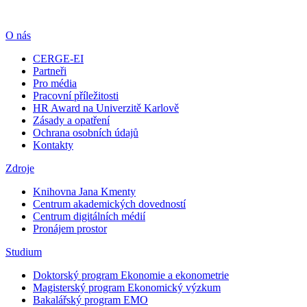
O nás
CERGE-EI
Partneři
Pro média
Pracovní příležitosti
HR Award na Univerzitě Karlově
Zásady a opatření
Ochrana osobních údajů
Kontakty
Zdroje
Knihovna Jana Kmenty
Centrum akademických dovedností
Centrum digitálních médií
Pronájem prostor
Studium
Doktorský program Ekonomie a ekonometrie
Magisterský program Ekonomický výzkum
Bakalářský program EMO