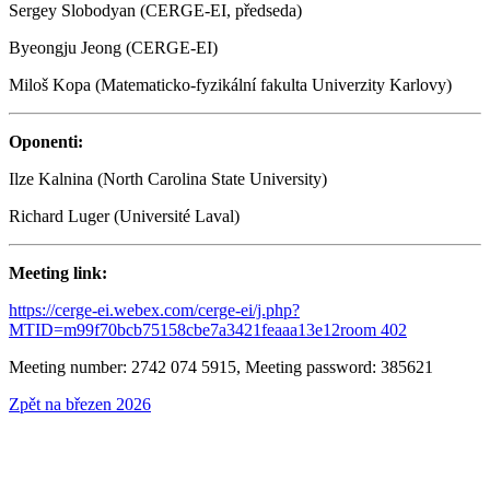
Sergey Slobodyan (CERGE-EI, předseda)
Byeongju Jeong (CERGE-EI)
Miloš Kopa (Matematicko-fyzikální fakulta Univerzity Karlovy)
Oponenti:
Ilze Kalnina (North Carolina State University)
Richard Luger (Université Laval)
Meeting link:
https://cerge-ei.webex.com/cerge-ei/j.php?
MTID=m99f70bcb75158cbe7a3421feaaa13e12room 402
Meeting number: 2742 074 5915, Meeting password: 385621
Zpět na březen 2026