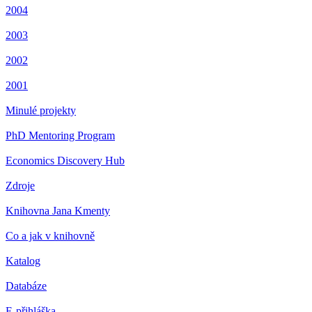
2004
2003
2002
2001
Minulé projekty
PhD Mentoring Program
Economics Discovery Hub
Zdroje
Knihovna Jana Kmenty
Co a jak v knihovně
Katalog
Databáze
E-přihláška