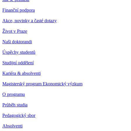
Finanční podpora
Akce, novinky a časté dotazy
Život v Praze
Naši doktorandi
Úspěchy studentů
Studijní oddělení
Kariéra & absolventi
Magisterský program Ekonomický výzkum
O programu
Průběh studia
Pedagogický sbor
Absolventi