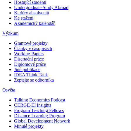
Hostující studenti
Undergraduate Study Abroad
Kariéry absolventů
Ke stažení
Akademický kalendář
Výzkum
Grantové projekty
Články v časopisech
Working Papers
Disertační práce
Diplomové práce
Jiné publikace
IDEA Think Tank
Zeptejte se odborníka
Osvěta
Talking Economics Podcast
CERGE-EI Insights
Program Teaching Fellows
Distance Learning Program
Global Development Network
Minulé projekty