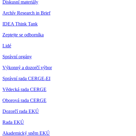
Diskusní materiály
Archív Research in Brief
IDEA Think Tank
Zeptejte se odborníka
Lidé
Správní orgány
Výkonný a dozorčí výbor
Správní rada CERGE-EI
Vědecká rada CERGE
Oborová rada CERGE
Dozorčí rada EKÚ
Rada EKÚ
Akademický sněm EKÚ