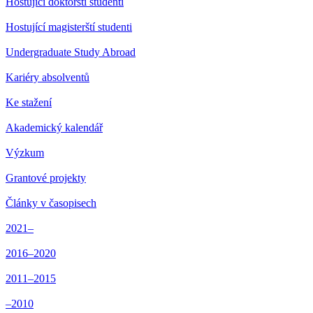
Hostující doktorští studenti
Hostující magisterští studenti
Undergraduate Study Abroad
Kariéry absolventů
Ke stažení
Akademický kalendář
Výzkum
Grantové projekty
Články v časopisech
2021–
2016–2020
2011–2015
–2010