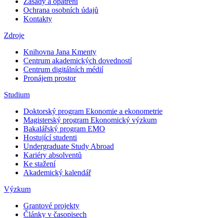
Zásady a opatření
Ochrana osobních údajů
Kontakty
Zdroje
Knihovna Jana Kmenty
Centrum akademických dovedností
Centrum digitálních médií
Pronájem prostor
Studium
Doktorský program Ekonomie a ekonometrie
Magisterský program Ekonomický výzkum
Bakalářský program EMO
Hostující studenti
Undergraduate Study Abroad
Kariéry absolventů
Ke stažení
Akademický kalendář
Výzkum
Grantové projekty
Články v časopisech