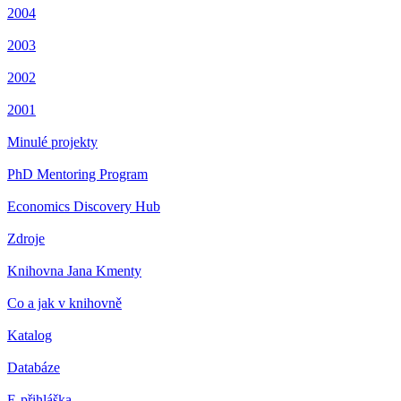
2004
2003
2002
2001
Minulé projekty
PhD Mentoring Program
Economics Discovery Hub
Zdroje
Knihovna Jana Kmenty
Co a jak v knihovně
Katalog
Databáze
E-přihláška