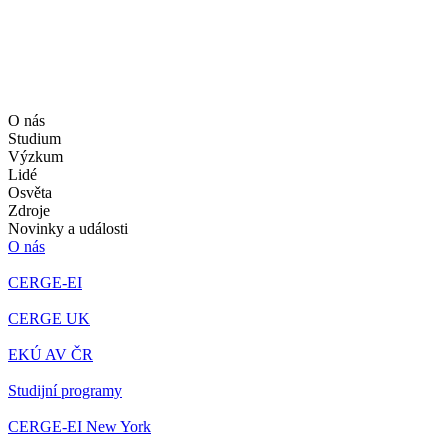
O nás
Studium
Výzkum
Lidé
Osvěta
Zdroje
Novinky a události
O nás
CERGE-EI
CERGE UK
EKÚ AV ČR
Studijní programy
CERGE-EI New York