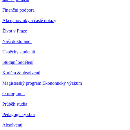
Finanční podpora
Akce, novinky a časté dotazy
Život v Praze
Naši doktorandi
Úspěchy studentů
Studijní oddělení
Kariéra & absolventi
Magisterský program Ekonomický výzkum
O programu
Průběh studia
Pedagogický sbor
Absolventi