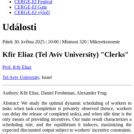
CERGE-EI Festival
CERGE-EI Gala
CERGE-EI výročí
Události
Pátek 30. května 2025
| 10:00
| Místnost 320
| Mikroekonomie
Kfir Eliaz (Tel Aviv University) "Clerks"
Prof. Kfir Eliaz
Tel Aviv University
, Israel
Authors: Kfir Eliaz, Daniel Fershtman, Alexander Frug
Abstract: We study the optimal dynamic scheduling of workers to
tasks when task-completion is privately observed (hence, workers
can delay the release of completed tasks), and when idle time is the
only means of providing incentives. Our main result characterizes a
scheduling rule, and the equilibrium it induces, maximizing the
expected discounted output subject to workers' incentive constraints.