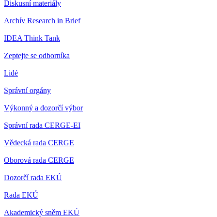
Diskusní materiály
Archív Research in Brief
IDEA Think Tank
Zeptejte se odborníka
Lidé
Správní orgány
Výkonný a dozorčí výbor
Správní rada CERGE-EI
Vědecká rada CERGE
Oborová rada CERGE
Dozorčí rada EKÚ
Rada EKÚ
Akademický sněm EKÚ