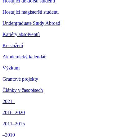
Hostující doktorští studenti
Hostující magisterští studenti
Undergraduate Study Abroad
Kariéry absolventů
Ke stažení
Akademický kalendář
Výzkum
Grantové projekty
Články v časopisech
2021–
2016–2020
2011–2015
–2010