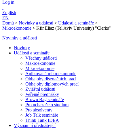
Log in
English
EN
Domů
>
Novinky a události
>
Události a semináře
>
Mikroekonomie
>
Kfir Eliaz (Tel Aviv University) "Clerks"
Novinky a události
Novinky
Události a semináře
Všechny události
Makroekonomie
Mikroekonomie
Aplikovaná mikroekonomie
Obhajoby disertačních prací
Obhajoby diplomových prací
Zvláštní události
Veřejné přednášky
Brown Bag semináře
Pro uchazeče o studium
Pro absolventy
Job Talk semináře
Think Tank IDEA
Významní přednášející