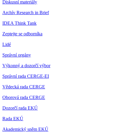
Diskusní materiály
Archív Research in Brief
IDEA Think Tank
Zeptejte se odborníka
Lidé
Správní orgány
Výkonný a dozorčí výbor
Správní rada CERGE-EI
Vědecká rada CERGE
Oborová rada CERGE
Dozorčí rada EKÚ
Rada EKÚ
Akademický sněm EKÚ