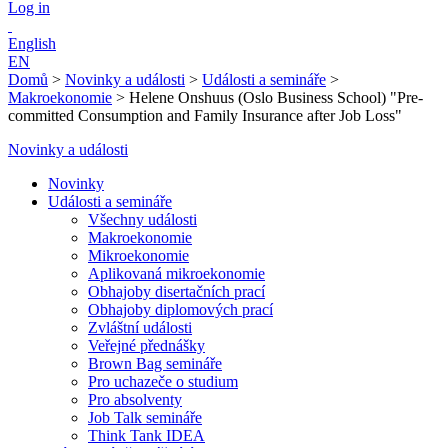
Log in
English
EN
Domů
>
Novinky a události
>
Události a semináře
>
Makroekonomie
>
Helene Onshuus (Oslo Business School) "Pre-
committed Consumption and Family Insurance after Job Loss"
Novinky a události
Novinky
Události a semináře
Všechny události
Makroekonomie
Mikroekonomie
Aplikovaná mikroekonomie
Obhajoby disertačních prací
Obhajoby diplomových prací
Zvláštní události
Veřejné přednášky
Brown Bag semináře
Pro uchazeče o studium
Pro absolventy
Job Talk semináře
Think Tank IDEA