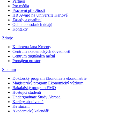
Partneři
Pro média
Pracovní příležitosti
HR Award na Univerzitě Karlově
Zásady a opatření
Ochrana osobních údajů
Kontakty
Zdroje
Knihovna Jana Kmenty
Centrum akademických dovedností
Centrum digitálních médií
Pronájem prostor
Studium
Doktorský program Ekonomie a ekonometrie
Magisterský program Ekonomický výzkum
Bakalářský program EMO
Hostující studenti
Undergraduate Study Abroad
Kariéry absolventů
Ke stažení
Akademický kalendář