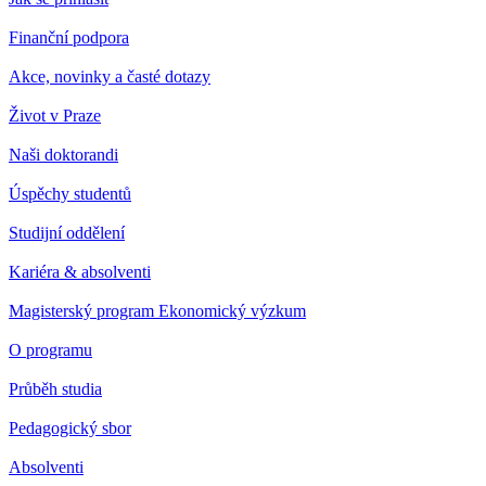
Finanční podpora
Akce, novinky a časté dotazy
Život v Praze
Naši doktorandi
Úspěchy studentů
Studijní oddělení
Kariéra & absolventi
Magisterský program Ekonomický výzkum
O programu
Průběh studia
Pedagogický sbor
Absolventi