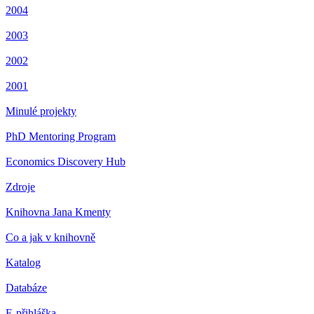
2004
2003
2002
2001
Minulé projekty
PhD Mentoring Program
Economics Discovery Hub
Zdroje
Knihovna Jana Kmenty
Co a jak v knihovně
Katalog
Databáze
E-přihláška