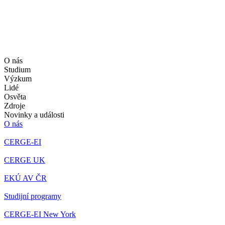
O nás
Studium
Výzkum
Lidé
Osvěta
Zdroje
Novinky a události
O nás
CERGE-EI
CERGE UK
EKÚ AV ČR
Studijní programy
CERGE-EI New York