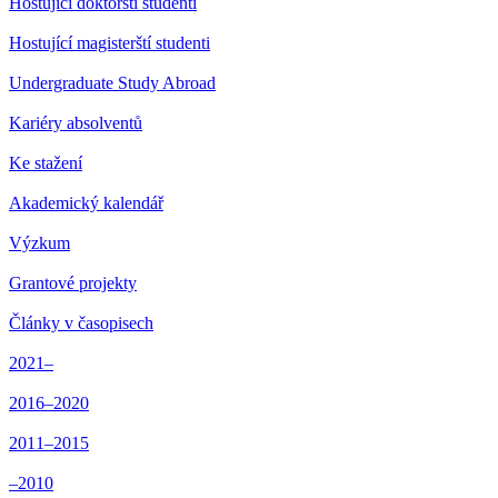
Hostující doktorští studenti
Hostující magisterští studenti
Undergraduate Study Abroad
Kariéry absolventů
Ke stažení
Akademický kalendář
Výzkum
Grantové projekty
Články v časopisech
2021–
2016–2020
2011–2015
–2010