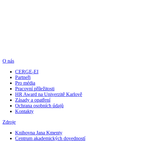
O nás
CERGE-EI
Partneři
Pro média
Pracovní příležitosti
HR Award na Univerzitě Karlově
Zásady a opatření
Ochrana osobních údajů
Kontakty
Zdroje
Knihovna Jana Kmenty
Centrum akademických dovedností