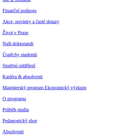
Finanční podpora
Akce, novinky a časté dotazy
Život v Praze
Naši doktorandi
Úspěchy studentů
Studijní oddělení
Kariéra & absolventi
Magisterský program Ekonomický výzkum
O programu
Průběh studia
Pedagogický sbor
Absolventi