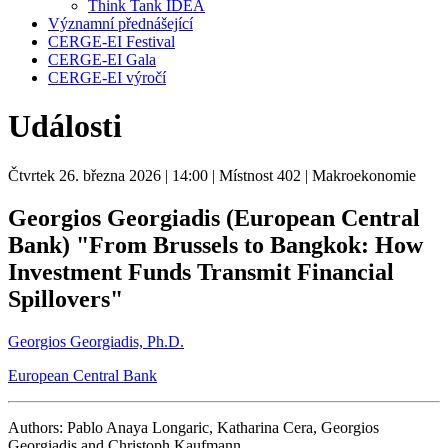
Think Tank IDEA
Významní přednášející
CERGE-EI Festival
CERGE-EI Gala
CERGE-EI výročí
Události
Čtvrtek 26. března 2026
| 14:00
| Místnost 402
| Makroekonomie
Georgios Georgiadis (European Central
Bank) "From Brussels to Bangkok: How
Investment Funds Transmit Financial
Spillovers"
Georgios Georgiadis, Ph.D.
European Central Bank
Authors: Pablo Anaya Longaric, Katharina Cera, Georgios
Georgiadis and Christoph Kaufmann