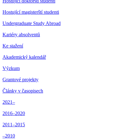
Hostující doktorští studenti
Hostující magisterští studenti
Undergraduate Study Abroad
Kariéry absolventů
Ke stažení
Akademický kalendář
Výzkum
Grantové projekty
Články v časopisech
2021–
2016–2020
2011–2015
–2010