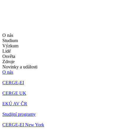
O nás
Studium
Výzkum
Lidé
Osvěta
Zdroje
Novinky a události
O nás
CERGE-EI
CERGE UK
EKÚ AV ČR
Studijní programy
CERGE-EI New York