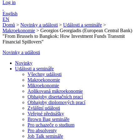
Log in
English
EN
Domů
>
Novinky a události
>
Události a semináře
>
Makroekonomie
>
Georgios Georgiadis (European Central Bank)
"From Brussels to Bangkok: How Investment Funds Transmit
Financial Spillovers"
Novinky a události
Novinky
Události a semináře
Všechny události
Makroekonomie
Mikroekonomie
Aplikovaná mikroekonomie
Obhajoby disertačních prací
Obhajoby diplomových prací
Zvláštní události
Veřejné přednášky
Brown Bag semináře
Pro uchazeče o studium
Pro absolventy
Job Talk semináře