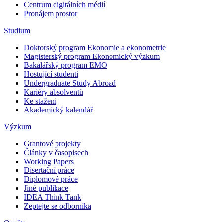
Centrum digitálních médií
Pronájem prostor
Studium
Doktorský program Ekonomie a ekonometrie
Magisterský program Ekonomický výzkum
Bakalářský program EMO
Hostující studenti
Undergraduate Study Abroad
Kariéry absolventů
Ke stažení
Akademický kalendář
Výzkum
Grantové projekty
Články v časopisech
Working Papers
Disertační práce
Diplomové práce
Jiné publikace
IDEA Think Tank
Zeptejte se odborníka