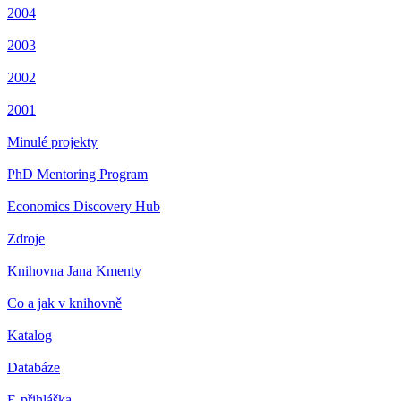
2004
2003
2002
2001
Minulé projekty
PhD Mentoring Program
Economics Discovery Hub
Zdroje
Knihovna Jana Kmenty
Co a jak v knihovně
Katalog
Databáze
E-přihláška