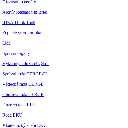
Diskusní materiály
Archív Research in Brief
IDEA Think Tank
Zeptejte se odborníka
Lidé
Správní orgány
Výkonný a dozorčí výbor
Správní rada CERGE-EI
Vědecká rada CERGE
Oborová rada CERGE
Dozorčí rada EKÚ
Rada EKÚ
Akademický sněm EKÚ