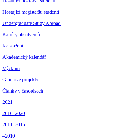
Hostující doktorští studenti
Hostující magisterští studenti
Undergraduate Study Abroad
Kariéry absolventů
Ke stažení
Akademický kalendář
Výzkum
Grantové projekty
Články v časopisech
2021–
2016–2020
2011–2015
–2010