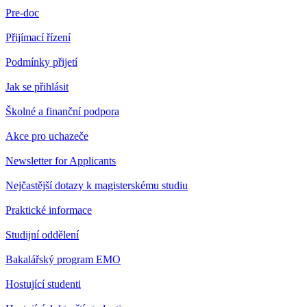
Pre-doc
Přijímací řízení
Podmínky přijetí
Jak se přihlásit
Školné a finanční podpora
Akce pro uchazeče
Newsletter for Applicants
Nejčastější dotazy k magisterskému studiu
Praktické informace
Studijní oddělení
Bakalářský program EMO
Hostující studenti