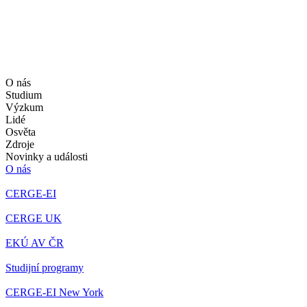
O nás
Studium
Výzkum
Lidé
Osvěta
Zdroje
Novinky a události
O nás
CERGE-EI
CERGE UK
EKÚ AV ČR
Studijní programy
CERGE-EI New York