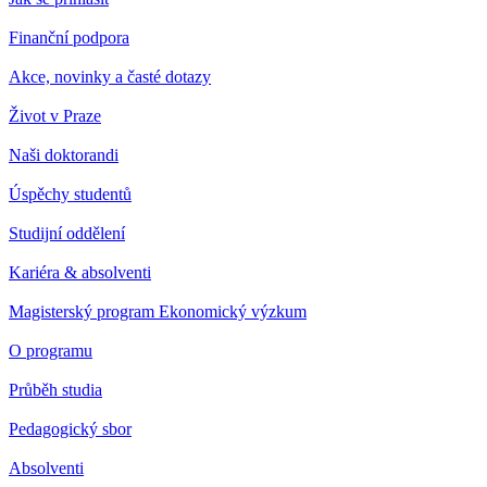
Finanční podpora
Akce, novinky a časté dotazy
Život v Praze
Naši doktorandi
Úspěchy studentů
Studijní oddělení
Kariéra & absolventi
Magisterský program Ekonomický výzkum
O programu
Průběh studia
Pedagogický sbor
Absolventi