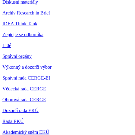
Diskusní materiály
Archív Research in Brief
IDEA Think Tank
Zeptejte se odborníka
Lidé
Správní orgány
Výkonný a dozorčí výbor
Správní rada CERGE-EI
Vědecká rada CERGE
Oborová rada CERGE
Dozorčí rada EKÚ
Rada EKÚ
Akademický sněm EKÚ