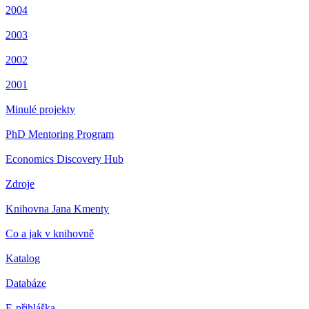
2004
2003
2002
2001
Minulé projekty
PhD Mentoring Program
Economics Discovery Hub
Zdroje
Knihovna Jana Kmenty
Co a jak v knihovně
Katalog
Databáze
E-přihláška