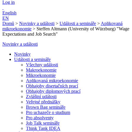
Log in
English
EN
Domů
>
Novinky a události
>
Události a semináře
>
Aplikovaná
mikroekonomie
>
Steffen Altmann (University of Würzburg) "Wage
Expectations and Job Search"
Novinky a události
Novinky
Události a semináře
Všechny události
Makroekonomie
Mikroekonomie
Aplikovaná mikroekonomie
Obhajoby disertačních prací
Obhajoby diplomových prací
Zvláštní události
Veřejné přednášky
Brown Bag semináře
Pro uchazeče o studium
Pro absolventy
Job Talk semináře
Think Tank IDEA