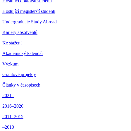
Hostující doktorští studenti
Hostující magisterští studenti
Undergraduate Study Abroad
Kariéry absolventů
Ke stažení
Akademický kalendář
Výzkum
Grantové projekty
Články v časopisech
2021–
2016–2020
2011–2015
–2010