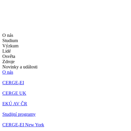
O nás
Studium
Výzkum
Lidé
Osvěta
Zdroje
Novinky a události
O nás
CERGE-EI
CERGE UK
EKÚ AV ČR
Studijní programy
CERGE-EI New York