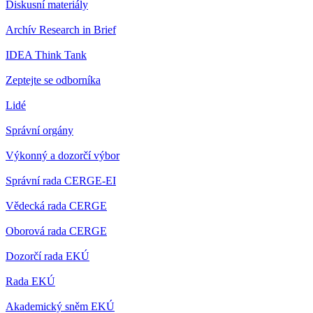
Diskusní materiály
Archív Research in Brief
IDEA Think Tank
Zeptejte se odborníka
Lidé
Správní orgány
Výkonný a dozorčí výbor
Správní rada CERGE-EI
Vědecká rada CERGE
Oborová rada CERGE
Dozorčí rada EKÚ
Rada EKÚ
Akademický sněm EKÚ