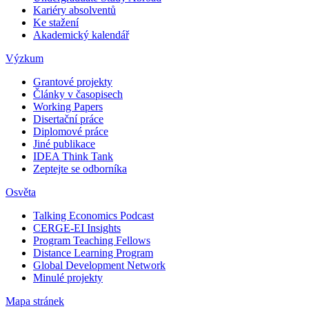
Kariéry absolventů
Ke stažení
Akademický kalendář
Výzkum
Grantové projekty
Články v časopisech
Working Papers
Disertační práce
Diplomové práce
Jiné publikace
IDEA Think Tank
Zeptejte se odborníka
Osvěta
Talking Economics Podcast
CERGE-EI Insights
Program Teaching Fellows
Distance Learning Program
Global Development Network
Minulé projekty
Mapa stránek