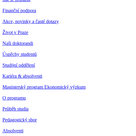
Finanční podpora
Akce, novinky a časté dotazy
Život v Praze
Naši doktorandi
Úspěchy studentů
Studijní oddělení
Kariéra & absolventi
Magisterský program Ekonomický výzkum
O programu
Průběh studia
Pedagogický sbor
Absolventi