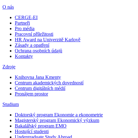
O nás
CERGE-EI
Partneři
Pro média
Pracovní příležitosti
HR Award na Univerzitě Karlově
Zásady a opatření
Ochrana osobních údajů
Kontakty
Zdroje
Knihovna Jana Kmenty
Centrum akademických dovedností
Centrum digitálních médií
Pronájem prostor
Studium
Doktorský program Ekonomie a ekonometrie
Magisterský program Ekonomický výzkum
Bakalářský program EMO
Hostující studenti
Undergraduate Study Abroad