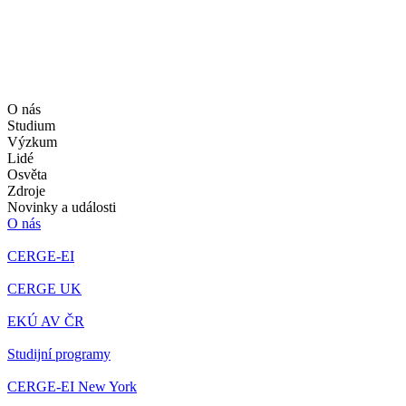
O nás
Studium
Výzkum
Lidé
Osvěta
Zdroje
Novinky a události
O nás
CERGE-EI
CERGE UK
EKÚ AV ČR
Studijní programy
CERGE-EI New York