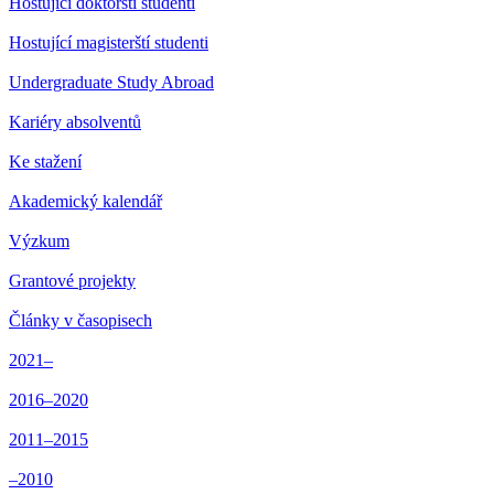
Hostující doktorští studenti
Hostující magisterští studenti
Undergraduate Study Abroad
Kariéry absolventů
Ke stažení
Akademický kalendář
Výzkum
Grantové projekty
Články v časopisech
2021–
2016–2020
2011–2015
–2010