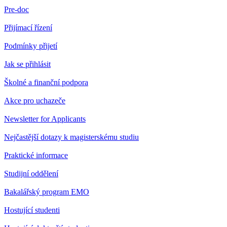
Pre-doc
Přijímací řízení
Podmínky přijetí
Jak se přihlásit
Školné a finanční podpora
Akce pro uchazeče
Newsletter for Applicants
Nejčastější dotazy k magisterskému studiu
Praktické informace
Studijní oddělení
Bakalářský program EMO
Hostující studenti