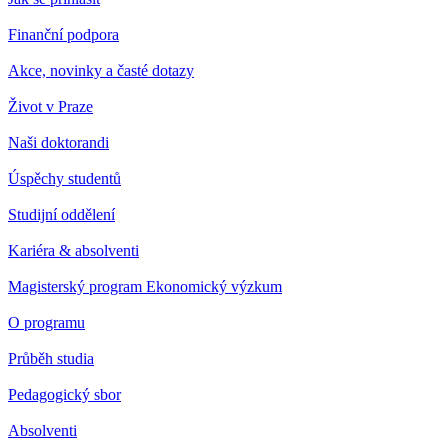
Finanční podpora
Akce, novinky a časté dotazy
Život v Praze
Naši doktorandi
Úspěchy studentů
Studijní oddělení
Kariéra & absolventi
Magisterský program Ekonomický výzkum
O programu
Průběh studia
Pedagogický sbor
Absolventi