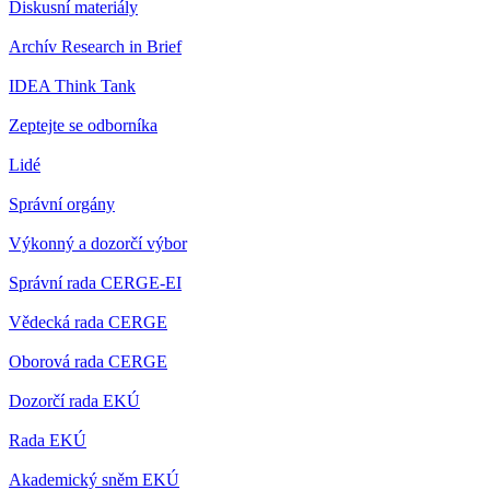
Diskusní materiály
Archív Research in Brief
IDEA Think Tank
Zeptejte se odborníka
Lidé
Správní orgány
Výkonný a dozorčí výbor
Správní rada CERGE-EI
Vědecká rada CERGE
Oborová rada CERGE
Dozorčí rada EKÚ
Rada EKÚ
Akademický sněm EKÚ