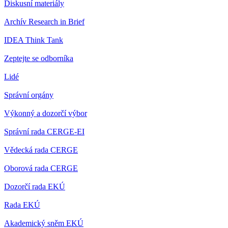
Diskusní materiály
Archív Research in Brief
IDEA Think Tank
Zeptejte se odborníka
Lidé
Správní orgány
Výkonný a dozorčí výbor
Správní rada CERGE-EI
Vědecká rada CERGE
Oborová rada CERGE
Dozorčí rada EKÚ
Rada EKÚ
Akademický sněm EKÚ