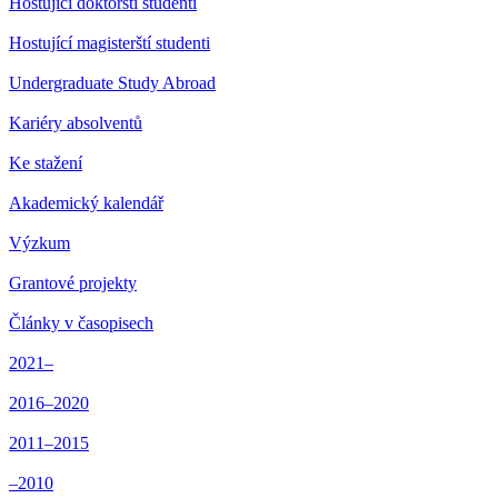
Hostující doktorští studenti
Hostující magisterští studenti
Undergraduate Study Abroad
Kariéry absolventů
Ke stažení
Akademický kalendář
Výzkum
Grantové projekty
Články v časopisech
2021–
2016–2020
2011–2015
–2010