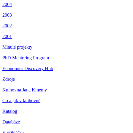
2004
2003
2002
2001
Minulé projekty
PhD Mentoring Program
Economics Discovery Hub
Zdroje
Knihovna Jana Kmenty
Co a jak v knihovně
Katalog
Databáze
E-přihláška