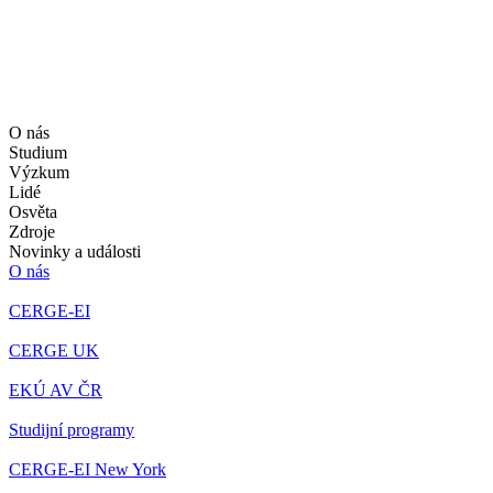
O nás
Studium
Výzkum
Lidé
Osvěta
Zdroje
Novinky a události
O nás
CERGE-EI
CERGE UK
EKÚ AV ČR
Studijní programy
CERGE-EI New York