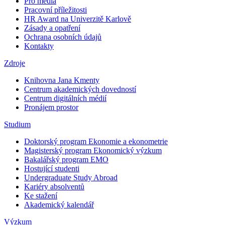
Pro média
Pracovní příležitosti
HR Award na Univerzitě Karlově
Zásady a opatření
Ochrana osobních údajů
Kontakty
Zdroje
Knihovna Jana Kmenty
Centrum akademických dovedností
Centrum digitálních médií
Pronájem prostor
Studium
Doktorský program Ekonomie a ekonometrie
Magisterský program Ekonomický výzkum
Bakalářský program EMO
Hostující studenti
Undergraduate Study Abroad
Kariéry absolventů
Ke stažení
Akademický kalendář
Výzkum