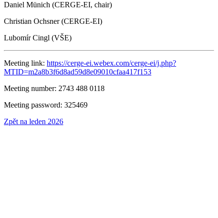
Daniel Münich (CERGE-EI, chair)
Christian Ochsner (CERGE-EI)
Lubomír Cingl (VŠE)
Meeting link:
https://cerge-ei.webex.com/cerge-ei/j.php?
MTID=m2a8b3f6d8ad59d8e09010cfaa417f153
Meeting number: 2743 488 0118
Meeting password: 325469
Zpět na leden 2026