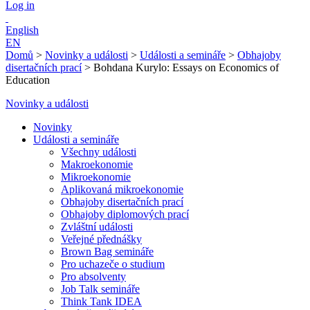
Log in
English
EN
Domů
>
Novinky a události
>
Události a semináře
>
Obhajoby
disertačních prací
>
Bohdana Kurylo: Essays on Economics of
Education
Novinky a události
Novinky
Události a semináře
Všechny události
Makroekonomie
Mikroekonomie
Aplikovaná mikroekonomie
Obhajoby disertačních prací
Obhajoby diplomových prací
Zvláštní události
Veřejné přednášky
Brown Bag semináře
Pro uchazeče o studium
Pro absolventy
Job Talk semináře
Think Tank IDEA