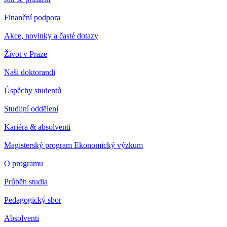
Finanční podpora
Akce, novinky a časté dotazy
Život v Praze
Naši doktorandi
Úspěchy studentů
Studijní oddělení
Kariéra & absolventi
Magisterský program Ekonomický výzkum
O programu
Průběh studia
Pedagogický sbor
Absolventi