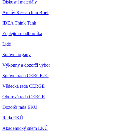
Diskusní materiály
Archív Research in Brief
IDEA Think Tank
Zeptejte se odborníka
Lidé
Správní orgány
Výkonný a dozorčí výbor
Správní rada CERGE-EI
Vědecká rada CERGE
Oborová rada CERGE
Dozorčí rada EKÚ
Rada EKÚ
Akademický sněm EKÚ