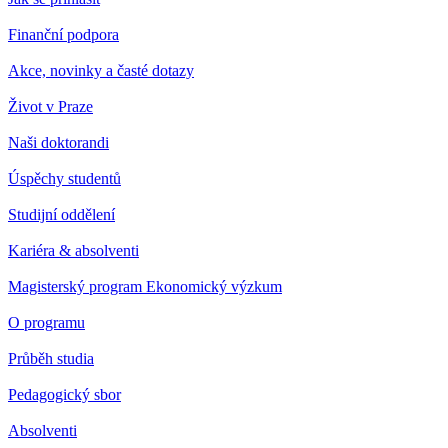
Finanční podpora
Akce, novinky a časté dotazy
Život v Praze
Naši doktorandi
Úspěchy studentů
Studijní oddělení
Kariéra & absolventi
Magisterský program Ekonomický výzkum
O programu
Průběh studia
Pedagogický sbor
Absolventi