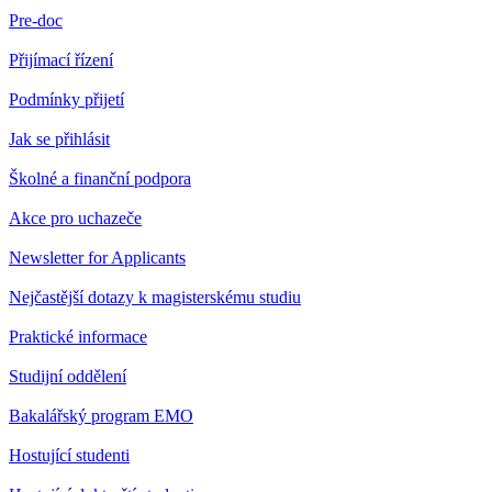
Pre-doc
Přijímací řízení
Podmínky přijetí
Jak se přihlásit
Školné a finanční podpora
Akce pro uchazeče
Newsletter for Applicants
Nejčastější dotazy k magisterskému studiu
Praktické informace
Studijní oddělení
Bakalářský program EMO
Hostující studenti