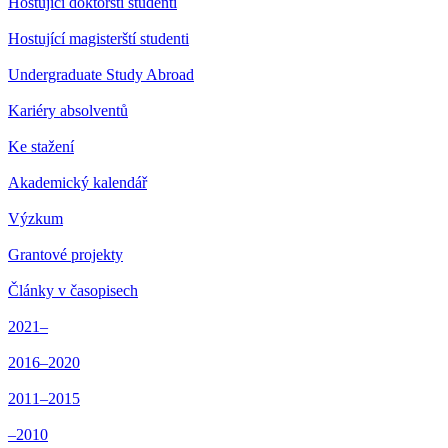
Hostující doktorští studenti
Hostující magisterští studenti
Undergraduate Study Abroad
Kariéry absolventů
Ke stažení
Akademický kalendář
Výzkum
Grantové projekty
Články v časopisech
2021–
2016–2020
2011–2015
–2010