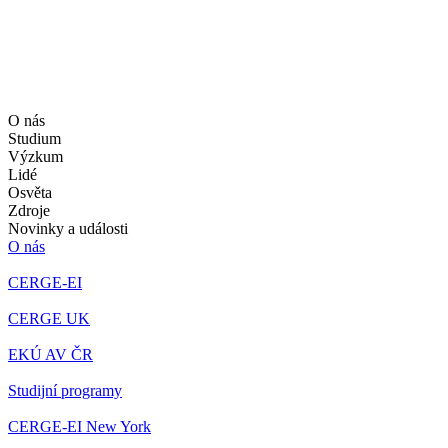
O nás
Studium
Výzkum
Lidé
Osvěta
Zdroje
Novinky a události
O nás
CERGE-EI
CERGE UK
EKÚ AV ČR
Studijní programy
CERGE-EI New York