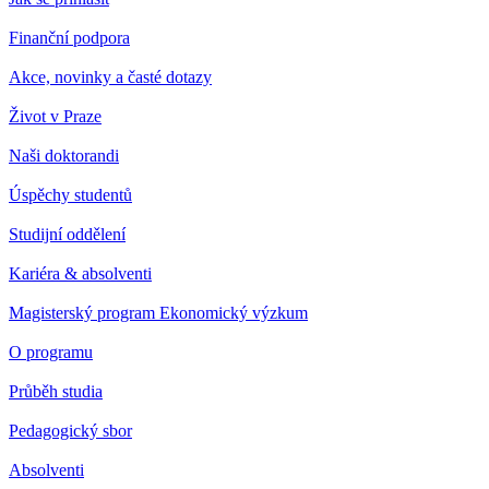
Finanční podpora
Akce, novinky a časté dotazy
Život v Praze
Naši doktorandi
Úspěchy studentů
Studijní oddělení
Kariéra & absolventi
Magisterský program Ekonomický výzkum
O programu
Průběh studia
Pedagogický sbor
Absolventi