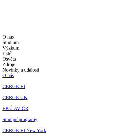
O nás
Studium
Výzkum
Lidé
Osvěta
Zdroje
Novinky a události
O nás
CERGE-EI
CERGE UK
EKÚ AV ČR
Studijní programy
CERGE-EI New York