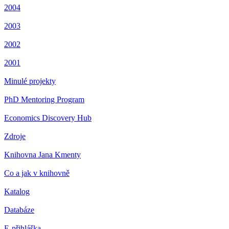
2004
2003
2002
2001
Minulé projekty
PhD Mentoring Program
Economics Discovery Hub
Zdroje
Knihovna Jana Kmenty
Co a jak v knihovně
Katalog
Databáze
E-přihláška