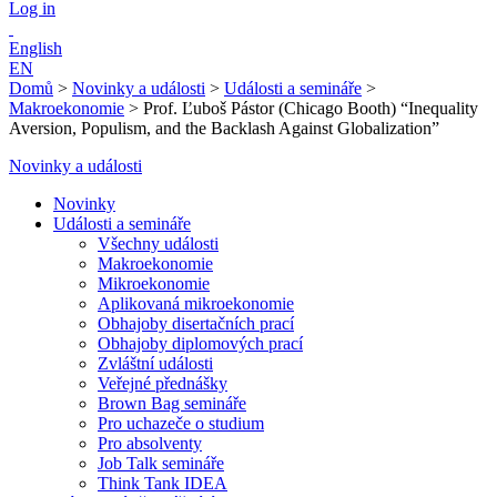
Log in
English
EN
Domů
>
Novinky a události
>
Události a semináře
>
Makroekonomie
>
Prof. Ľuboš Pástor (Chicago Booth) “Inequality
Aversion, Populism, and the Backlash Against Globalization”
Novinky a události
Novinky
Události a semináře
Všechny události
Makroekonomie
Mikroekonomie
Aplikovaná mikroekonomie
Obhajoby disertačních prací
Obhajoby diplomových prací
Zvláštní události
Veřejné přednášky
Brown Bag semináře
Pro uchazeče o studium
Pro absolventy
Job Talk semináře
Think Tank IDEA