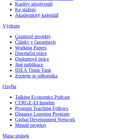
Kariéry absolventů
Ke stažení
Akademický kalendář
Výzkum
Grantové projekty
Články v časopisech
Working Papers
Disertační práce
Diplomové práce
Jiné publikace
IDEA Think Tank
Zeptejte se odborníka
Osvěta
Talking Economics Podcast
CERGE-EI Insights
Program Teaching Fellows
Distance Learning Program
Global Development Network
Minulé projekty
Mapa stránek