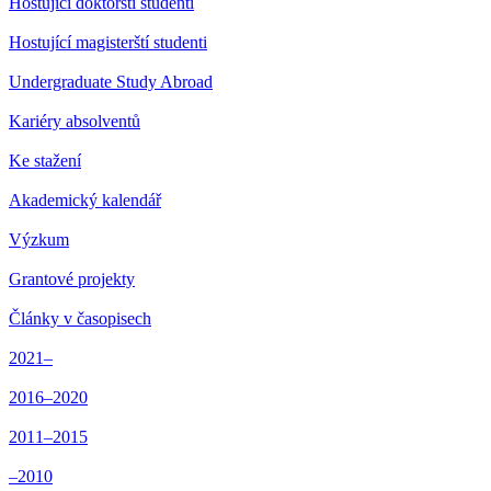
Hostující doktorští studenti
Hostující magisterští studenti
Undergraduate Study Abroad
Kariéry absolventů
Ke stažení
Akademický kalendář
Výzkum
Grantové projekty
Články v časopisech
2021–
2016–2020
2011–2015
–2010