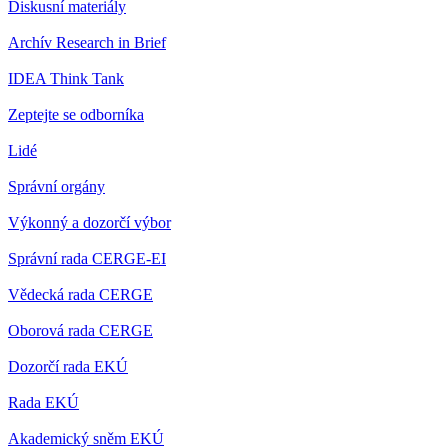
Diskusní materiály
Archív Research in Brief
IDEA Think Tank
Zeptejte se odborníka
Lidé
Správní orgány
Výkonný a dozorčí výbor
Správní rada CERGE-EI
Vědecká rada CERGE
Oborová rada CERGE
Dozorčí rada EKÚ
Rada EKÚ
Akademický sněm EKÚ