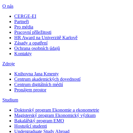
O nás
CERGE-EI
Partneři
Pro média
Pracovní příležitosti
HR Award na Univerzitě Karlově
Zásady a opatření
Ochrana osobních údajů
Kontakty
Zdroje
Knihovna Jana Kmenty
Centrum akademických dovedností
Centrum digitálních médií
Pronájem prostor
Studium
Doktorský program Ekonomie a ekonometrie
Magisterský program Ekonomický výzkum
Bakalářský program EMO
Hostující studenti
Undergraduate Study Abroad