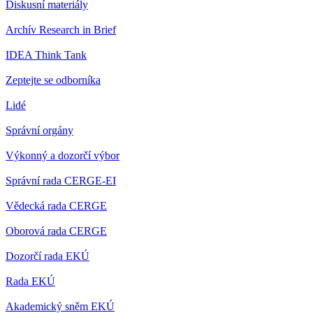
Diskusní materiály
Archív Research in Brief
IDEA Think Tank
Zeptejte se odborníka
Lidé
Správní orgány
Výkonný a dozorčí výbor
Správní rada CERGE-EI
Vědecká rada CERGE
Oborová rada CERGE
Dozorčí rada EKÚ
Rada EKÚ
Akademický sněm EKÚ