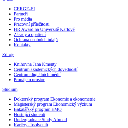
CERGE-EI
Partneři
Pro média
Pracovní příležitosti
HR Award na Univerzitě Karlově
Zásady a opatření
Ochrana osobních údajů
Kontakty
Zdroje
Knihovna Jana Kmenty
Centrum akademických dovedností
Centrum digitálních médií
Pronájem prostor
Studium
Doktorský program Ekonomie a ekonometrie
Magisterský program Ekonomický výzkum
Bakalářský program EMO
Hostující studenti
Undergraduate Study Abroad
Kariéry absolventů