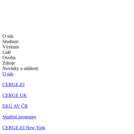
O nás
Studium
Výzkum
Lidé
Osvěta
Zdroje
Novinky a události
O nás
CERGE-EI
CERGE UK
EKÚ AV ČR
Studijní programy
CERGE-EI New York