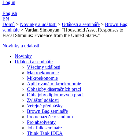
Log in
English
EN
Domů
>
Novinky a události
>
Události a semináře
>
Brown Bag
semináře
>
Vardan Simonyan: "Household Asset Responses to
Fiscal Stimulus: Evidence from the United States."
Novinky a události
Novinky
Události a semináře
Všechny události
Makroekonomie
Mikroekonomie
Aplikovaná mikroekonomie
Obhajoby disertačních prací
Obhajoby diplomových prací
Zvláštní události
Veřejné přednášky
Brown Bag semináře
Pro uchazeče o studium
Pro absolventy
Job Talk semináře
Think Tank IDEA