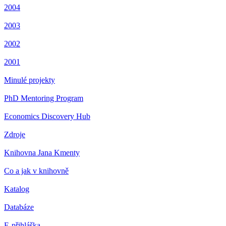
2004
2003
2002
2001
Minulé projekty
PhD Mentoring Program
Economics Discovery Hub
Zdroje
Knihovna Jana Kmenty
Co a jak v knihovně
Katalog
Databáze
E-přihláška