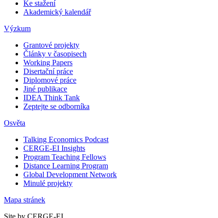
Ke stažení
Akademický kalendář
Výzkum
Grantové projekty
Články v časopisech
Working Papers
Disertační práce
Diplomové práce
Jiné publikace
IDEA Think Tank
Zeptejte se odborníka
Osvěta
Talking Economics Podcast
CERGE-EI Insights
Program Teaching Fellows
Distance Learning Program
Global Development Network
Minulé projekty
Mapa stránek
Site by CERGE-EI