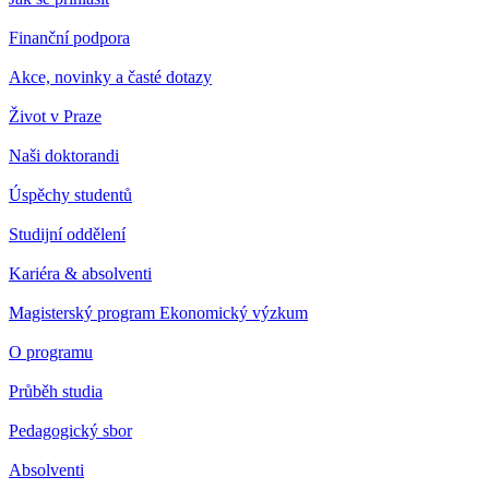
Finanční podpora
Akce, novinky a časté dotazy
Život v Praze
Naši doktorandi
Úspěchy studentů
Studijní oddělení
Kariéra & absolventi
Magisterský program Ekonomický výzkum
O programu
Průběh studia
Pedagogický sbor
Absolventi