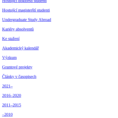
Hostující doktorští studenti
Hostující magisterští studenti
Undergraduate Study Abroad
Kariéry absolventů
Ke stažení
Akademický kalendář
Výzkum
Grantové projekty
Články v časopisech
2021–
2016–2020
2011–2015
–2010