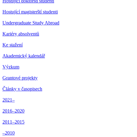
Hostující doktorští studenti
Hostující magisterští studenti
Undergraduate Study Abroad
Kariéry absolventů
Ke stažení
Akademický kalendář
Výzkum
Grantové projekty
Články v časopisech
2021–
2016–2020
2011–2015
–2010