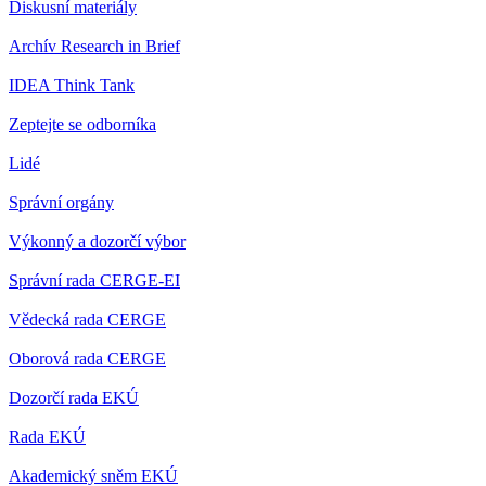
Diskusní materiály
Archív Research in Brief
IDEA Think Tank
Zeptejte se odborníka
Lidé
Správní orgány
Výkonný a dozorčí výbor
Správní rada CERGE-EI
Vědecká rada CERGE
Oborová rada CERGE
Dozorčí rada EKÚ
Rada EKÚ
Akademický sněm EKÚ