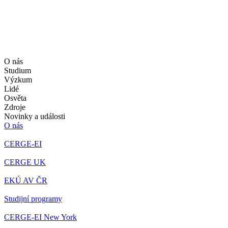
O nás
Studium
Výzkum
Lidé
Osvěta
Zdroje
Novinky a události
O nás
CERGE-EI
CERGE UK
EKÚ AV ČR
Studijní programy
CERGE-EI New York