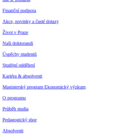
Finanční podpora
Akce, novinky a časté dotazy
Život v Praze
Naši doktorandi
Úspěchy studentů
Studijní oddělení
Kariéra & absolventi
Magisterský program Ekonomický výzkum
O programu
Průběh studia
Pedagogický sbor
Absolventi