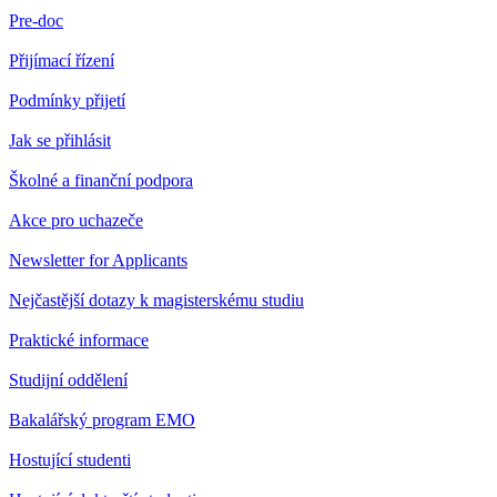
Pre-doc
Přijímací řízení
Podmínky přijetí
Jak se přihlásit
Školné a finanční podpora
Akce pro uchazeče
Newsletter for Applicants
Nejčastější dotazy k magisterskému studiu
Praktické informace
Studijní oddělení
Bakalářský program EMO
Hostující studenti