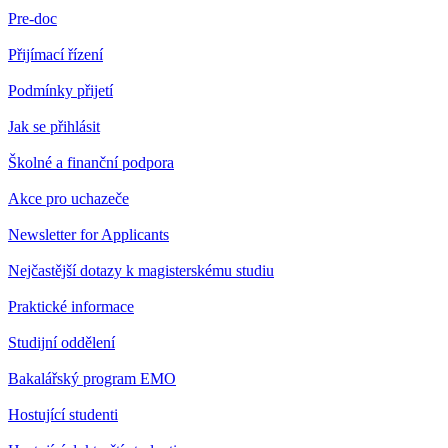
Pre-doc
Přijímací řízení
Podmínky přijetí
Jak se přihlásit
Školné a finanční podpora
Akce pro uchazeče
Newsletter for Applicants
Nejčastější dotazy k magisterskému studiu
Praktické informace
Studijní oddělení
Bakalářský program EMO
Hostující studenti