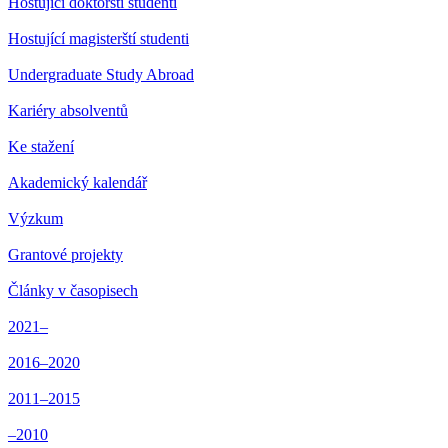
Hostující doktorští studenti
Hostující magisterští studenti
Undergraduate Study Abroad
Kariéry absolventů
Ke stažení
Akademický kalendář
Výzkum
Grantové projekty
Články v časopisech
2021–
2016–2020
2011–2015
–2010