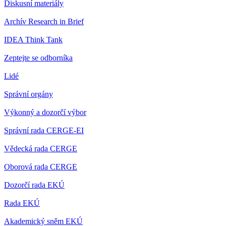
Diskusní materiály
Archív Research in Brief
IDEA Think Tank
Zeptejte se odborníka
Lidé
Správní orgány
Výkonný a dozorčí výbor
Správní rada CERGE-EI
Vědecká rada CERGE
Oborová rada CERGE
Dozorčí rada EKÚ
Rada EKÚ
Akademický sněm EKÚ