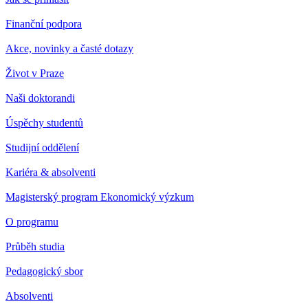
Finanční podpora
Akce, novinky a časté dotazy
Život v Praze
Naši doktorandi
Úspěchy studentů
Studijní oddělení
Kariéra & absolventi
Magisterský program Ekonomický výzkum
O programu
Průběh studia
Pedagogický sbor
Absolventi