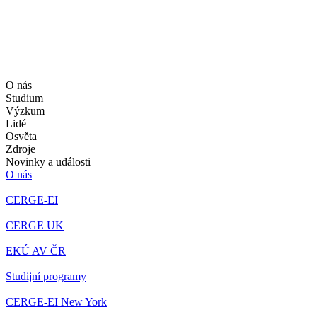
O nás
Studium
Výzkum
Lidé
Osvěta
Zdroje
Novinky a události
O nás
CERGE-EI
CERGE UK
EKÚ AV ČR
Studijní programy
CERGE-EI New York