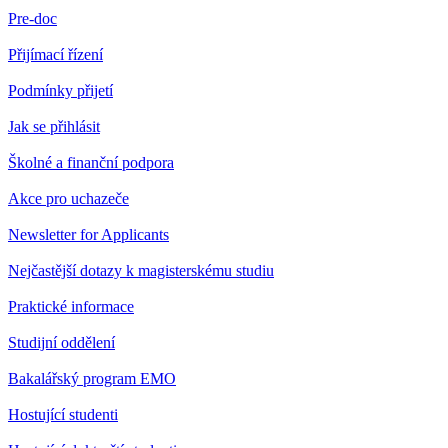
Pre-doc
Přijímací řízení
Podmínky přijetí
Jak se přihlásit
Školné a finanční podpora
Akce pro uchazeče
Newsletter for Applicants
Nejčastější dotazy k magisterskému studiu
Praktické informace
Studijní oddělení
Bakalářský program EMO
Hostující studenti