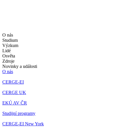
O nás
Studium
Výzkum
Lidé
Osvěta
Zdroje
Novinky a události
O nás
CERGE-EI
CERGE UK
EKÚ AV ČR
Studijní programy
CERGE-EI New York