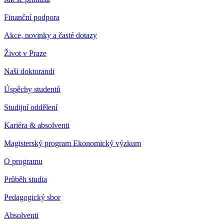
Finanční podpora
Akce, novinky a časté dotazy
Život v Praze
Naši doktorandi
Úspěchy studentů
Studijní oddělení
Kariéra & absolventi
Magisterský program Ekonomický výzkum
O programu
Průběh studia
Pedagogický sbor
Absolventi