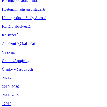
Hostující doktorští studenti
Hostující magisterští studenti
Undergraduate Study Abroad
Kariéry absolventů
Ke stažení
Akademický kalendář
Výzkum
Grantové projekty
Články v časopisech
2021–
2016–2020
2011–2015
–2010