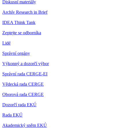
Diskusní materiály
Archív Research in Brief
IDEA Think Tank
Zeptejte se odborníka
Lidé
Správní orgány
Výkonný a dozorčí výbor
Správní rada CERGE-EI
Vědecká rada CERGE
Oborová rada CERGE
Dozorčí rada EKÚ
Rada EKÚ
Akademický sněm EKÚ