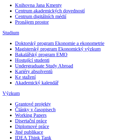
Knihovna Jana Kmenty
Centrum akademických dovedností
Centrum digitálních médií
Pronájem prostor
Studium
Doktorský program Ekonomie a ekonometrie
Magisterský program Ekonomický výzkum
Bakalářský program EMO
Hostující studenti
Undergraduate Study Abroad
Kariéry absolventů
Ke stažení
Akademický kalendář
Výzkum
Grantové projekty
Články v časopisech
Working Papers
Disertační práce
Diplomové práce
Jiné publikace
IDEA Think Tank