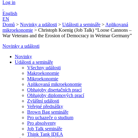
Log in
English
EN
Domů
>
Novinky a události
>
Události a semináře
>
Aplikovaná
mikroekonomie
>
Christoph Koenig (Job Talk) “Loose Cannons –
War Veterans and the Erosion of Democracy in Weimar Germany”
Novinky a události
Novinky
Události a semináře
Všechny události
Makroekonomie
Mikroekonomie
Aplikovaná mikroekonomie
Obhajoby disertačních prací
Obhajoby diplomových prací
Zvláštní události
Veřejné přednášky
Brown Bag semináře
Pro uchazeče o studium
Pro absolventy
Job Talk semináře
Think Tank IDEA