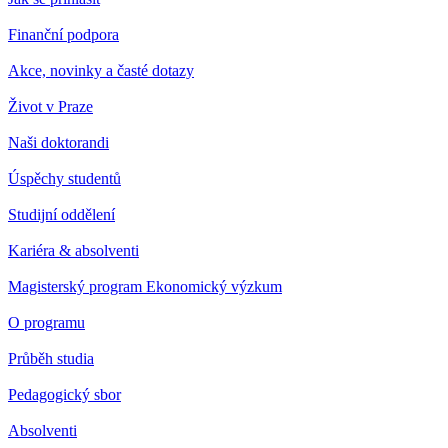
Finanční podpora
Akce, novinky a časté dotazy
Život v Praze
Naši doktorandi
Úspěchy studentů
Studijní oddělení
Kariéra & absolventi
Magisterský program Ekonomický výzkum
O programu
Průběh studia
Pedagogický sbor
Absolventi