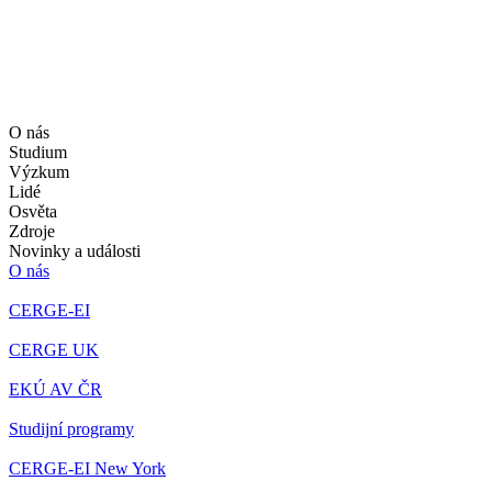
O nás
Studium
Výzkum
Lidé
Osvěta
Zdroje
Novinky a události
O nás
CERGE-EI
CERGE UK
EKÚ AV ČR
Studijní programy
CERGE-EI New York