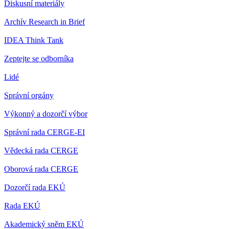
Diskusní materiály
Archív Research in Brief
IDEA Think Tank
Zeptejte se odborníka
Lidé
Správní orgány
Výkonný a dozorčí výbor
Správní rada CERGE-EI
Vědecká rada CERGE
Oborová rada CERGE
Dozorčí rada EKÚ
Rada EKÚ
Akademický sněm EKÚ