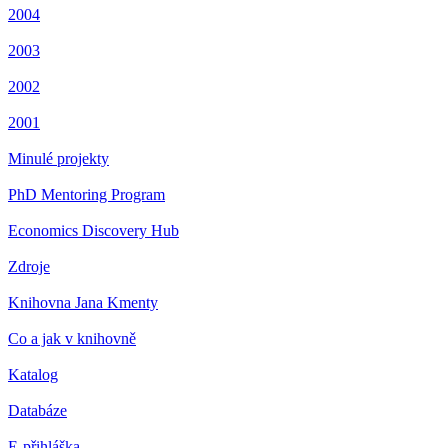
2004
2003
2002
2001
Minulé projekty
PhD Mentoring Program
Economics Discovery Hub
Zdroje
Knihovna Jana Kmenty
Co a jak v knihovně
Katalog
Databáze
E-přihláška