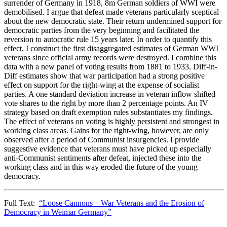
surrender of Germany in 1918, 8m German soldiers of WWI were
demobilised. I argue that defeat made veterans particularly sceptical
about the new democratic state. Their return undermined support for
democratic parties from the very beginning and facilitated the
reversion to autocratic rule 15 years later. In order to quantify this
effect, I construct the first disaggregated estimates of German WWI
veterans since official army records were destroyed. I combine this
data with a new panel of voting results from 1881 to 1933. Diff-in-
Diff estimates show that war participation had a strong positive
effect on support for the right-wing at the expense of socialist
parties. A one standard deviation increase in veteran inflow shifted
vote shares to the right by more than 2 percentage points. An IV
strategy based on draft exemption rules substantiates my findings.
The effect of veterans on voting is highly persistent and strongest in
working class areas. Gains for the right-wing, however, are only
observed after a period of Communist insurgencies. I provide
suggestive evidence that veterans must have picked up especially
anti-Communist sentiments after defeat, injected these into the
working class and in this way eroded the future of the young
democracy.
Full Text:
“Loose Cannons – War Veterans and the Erosion of
Democracy in Weimar Germany”