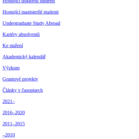
Hostující doktorští studenti
Hostující magisterští studenti
Undergraduate Study Abroad
Kariéry absolventů
Ke stažení
Akademický kalendář
Výzkum
Grantové projekty
Články v časopisech
2021–
2016–2020
2011–2015
–2010