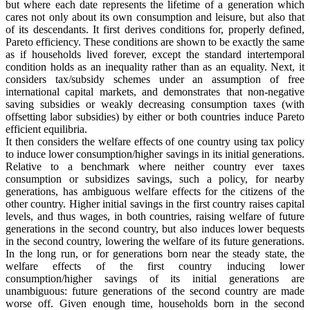
but where each date represents the lifetime of a generation which
cares not only about its own consumption and leisure, but also that
of its descendants. It first derives conditions for, properly defined,
Pareto efficiency. These conditions are shown to be exactly the same
as if households lived forever, except the standard intertemporal
condition holds as an inequality rather than as an equality. Next, it
considers tax/subsidy schemes under an assumption of free
international capital markets, and demonstrates that non-negative
saving subsidies or weakly decreasing consumption taxes (with
offsetting labor subsidies) by either or both countries induce Pareto
efficient equilibria.
It then considers the welfare effects of one country using tax policy
to induce lower consumption/higher savings in its initial generations.
Relative to a benchmark where neither country ever taxes
consumption or subsidizes savings, such a policy, for nearby
generations, has ambiguous welfare effects for the citizens of the
other country. Higher initial savings in the first country raises capital
levels, and thus wages, in both countries, raising welfare of future
generations in the second country, but also induces lower bequests
in the second country, lowering the welfare of its future generations.
In the long run, or for generations born near the steady state, the
welfare effects of the first country inducing lower
consumption/higher savings of its initial generations are
unambiguous: future generations of the second country are made
worse off. Given enough time, households born in the second