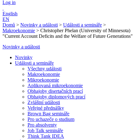
Log in
English
EN
Domů
>
Novinky a události
>
Události a semináře
>
Makroekonomie
>
Christopher Phelan (University of Minnesota)
"Current Account Deficits and the Welfare of Future Generations"
Novinky a události
Novinky
Události a semináře
Všechny události
Makroekonomie
Mikroekonomie
Aplikovaná mikroekonomie
Obhajoby disertačních prací
Obhajoby diplomových prací
Zvláštní události
Veřejné přednášky
Brown Bag semináře
Pro uchazeče o studium
Pro absolventy
Job Talk semináře
Think Tank IDEA