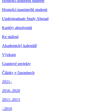
Hostující doktorští studenti
Hostující magisterští studenti
Undergraduate Study Abroad
Kariéry absolventů
Ke stažení
Akademický kalendář
Výzkum
Grantové projekty
Články v časopisech
2021–
2016–2020
2011–2015
–2010