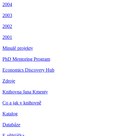
2004
2003
2002
2001
Minulé projekty
PhD Mentoring Program
Economics Discovery Hub
Zdroje
Knihovna Jana Kmenty
Co a jak v knihovně
Katalog
Databáze
E-přihláška