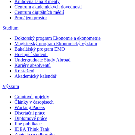
Knihovna Jana Kmenty
Centrum akademických dovedností
Centrum digitálních médií
Pronájem prostor
Studium
Doktorský program Ekonomie a ekonometrie
Magisterský program Ekonomický výzkum
Bakalářský program EMO
Hostující studenti
Undergraduate Study Abroad
Kariéry absolventů
Ke stažení
Akademický kalendář
Výzkum
Grantové projekty
Články v časopisech
Working Papers
Disertační práce
Diplomové práce
Jiné publikace
IDEA Think Tank
Zeptejte se odborníka