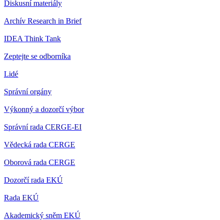
Diskusní materiály
Archív Research in Brief
IDEA Think Tank
Zeptejte se odborníka
Lidé
Správní orgány
Výkonný a dozorčí výbor
Správní rada CERGE-EI
Vědecká rada CERGE
Oborová rada CERGE
Dozorčí rada EKÚ
Rada EKÚ
Akademický sněm EKÚ