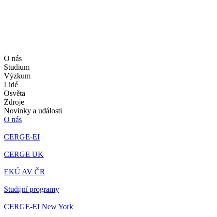
O nás
Studium
Výzkum
Lidé
Osvěta
Zdroje
Novinky a události
O nás
CERGE-EI
CERGE UK
EKÚ AV ČR
Studijní programy
CERGE-EI New York