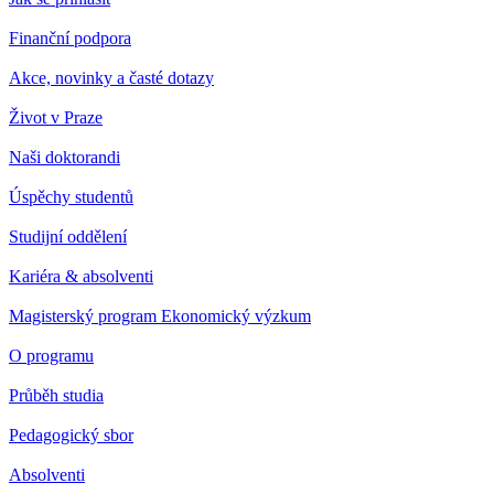
Finanční podpora
Akce, novinky a časté dotazy
Život v Praze
Naši doktorandi
Úspěchy studentů
Studijní oddělení
Kariéra & absolventi
Magisterský program Ekonomický výzkum
O programu
Průběh studia
Pedagogický sbor
Absolventi