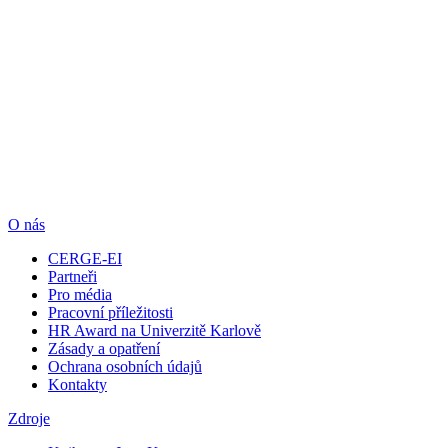
O nás
CERGE-EI
Partneři
Pro média
Pracovní příležitosti
HR Award na Univerzitě Karlově
Zásady a opatření
Ochrana osobních údajů
Kontakty
Zdroje