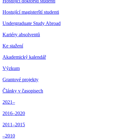
Hostující doktorští studenti
Hostující magisterští studenti
Undergraduate Study Abroad
Kariéry absolventů
Ke stažení
Akademický kalendář
Výzkum
Grantové projekty
Články v časopisech
2021–
2016–2020
2011–2015
–2010