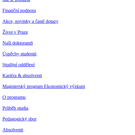
Finanční podpora
Akce, novinky a časté dotazy
Život v Praze
Naši doktorandi
Úspěchy studentů
Studijní oddělení
Kariéra & absolventi
Magisterský program Ekonomický výzkum
O programu
Průběh studia
Pedagogický sbor
Absolventi