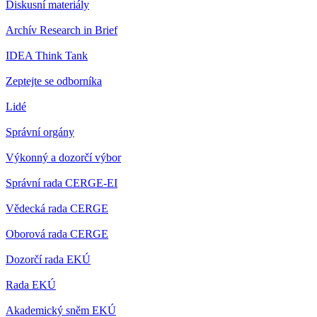
Diskusní materiály
Archív Research in Brief
IDEA Think Tank
Zeptejte se odborníka
Lidé
Správní orgány
Výkonný a dozorčí výbor
Správní rada CERGE-EI
Vědecká rada CERGE
Oborová rada CERGE
Dozorčí rada EKÚ
Rada EKÚ
Akademický sněm EKÚ