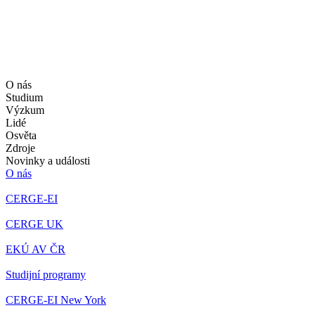
O nás
Studium
Výzkum
Lidé
Osvěta
Zdroje
Novinky a události
O nás
CERGE-EI
CERGE UK
EKÚ AV ČR
Studijní programy
CERGE-EI New York