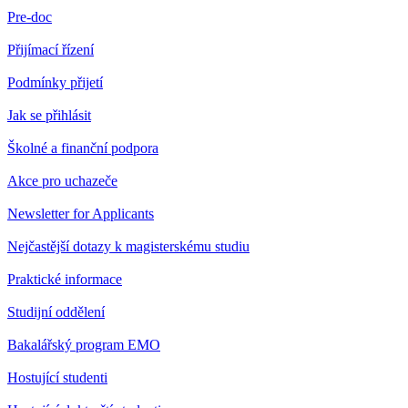
Pre-doc
Přijímací řízení
Podmínky přijetí
Jak se přihlásit
Školné a finanční podpora
Akce pro uchazeče
Newsletter for Applicants
Nejčastější dotazy k magisterskému studiu
Praktické informace
Studijní oddělení
Bakalářský program EMO
Hostující studenti