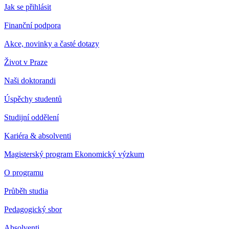
Jak se přihlásit
Finanční podpora
Akce, novinky a časté dotazy
Život v Praze
Naši doktorandi
Úspěchy studentů
Studijní oddělení
Kariéra & absolventi
Magisterský program Ekonomický výzkum
O programu
Průběh studia
Pedagogický sbor
Absolventi