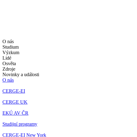
O nás
Studium
Výzkum
Lidé
Osvěta
Zdroje
Novinky a události
O nás
CERGE-EI
CERGE UK
EKÚ AV ČR
Studijní programy
CERGE-EI New York