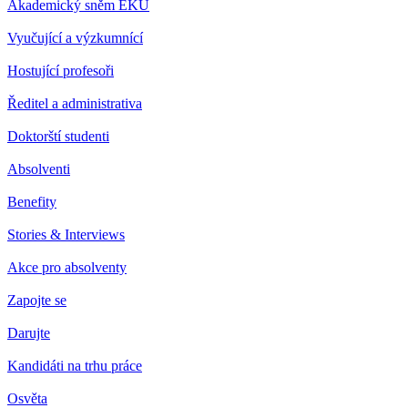
Akademický sněm EKÚ
Vyučující a výzkumnící
Hostující profesoři
Ředitel a administrativa
Doktorští studenti
Absolventi
Benefity
Stories & Interviews
Akce pro absolventy
Zapojte se
Darujte
Kandidáti na trhu práce
Osvěta