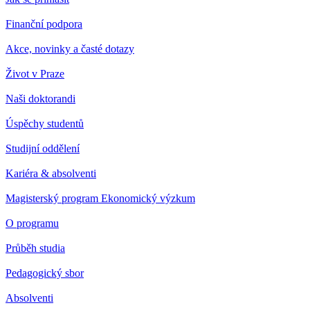
Finanční podpora
Akce, novinky a časté dotazy
Život v Praze
Naši doktorandi
Úspěchy studentů
Studijní oddělení
Kariéra & absolventi
Magisterský program Ekonomický výzkum
O programu
Průběh studia
Pedagogický sbor
Absolventi