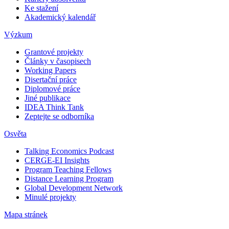
Ke stažení
Akademický kalendář
Výzkum
Grantové projekty
Články v časopisech
Working Papers
Disertační práce
Diplomové práce
Jiné publikace
IDEA Think Tank
Zeptejte se odborníka
Osvěta
Talking Economics Podcast
CERGE-EI Insights
Program Teaching Fellows
Distance Learning Program
Global Development Network
Minulé projekty
Mapa stránek