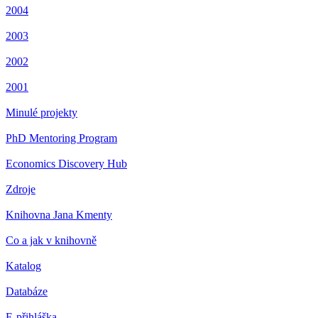
2004
2003
2002
2001
Minulé projekty
PhD Mentoring Program
Economics Discovery Hub
Zdroje
Knihovna Jana Kmenty
Co a jak v knihovně
Katalog
Databáze
E-přihláška