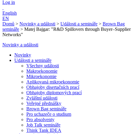
Log in
English
EN
Domů
>
Novinky a události
>
Události a semináře
>
Brown Bag
semináře
>
Matej Bajgar: "R&D Spillovers through Buyer–Supplier
Networks"
Novinky a události
Novinky
Události a semináře
Všechny události
Makroekonomie
Mikroekonomie
Aplikovaná mikroekonomie
Obhajoby disertačních prací
Obhajoby diplomových prací
Zvláštní události
Veřejné přednášky
Brown Bag semináře
Pro uchazeče o studium
Pro absolventy
Job Talk semináře
Think Tank IDEA