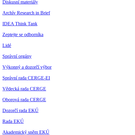
Diskusní materiály
Archív Research in Brief
IDEA Think Tank
Zeptejte se odborníka
Lidé
Správní orgány
Výkonný a dozorčí výbor
Správní rada CERGE-EI
Vědecká rada CERGE
Oborová rada CERGE
Dozorčí rada EKÚ
Rada EKÚ
Akademický sněm EKÚ