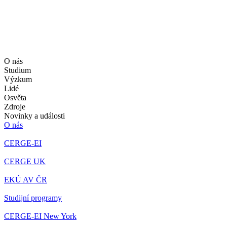
O nás
Studium
Výzkum
Lidé
Osvěta
Zdroje
Novinky a události
O nás
CERGE-EI
CERGE UK
EKÚ AV ČR
Studijní programy
CERGE-EI New York