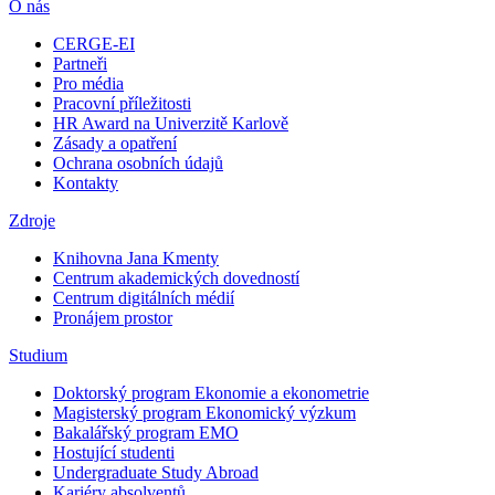
O nás
CERGE-EI
Partneři
Pro média
Pracovní příležitosti
HR Award na Univerzitě Karlově
Zásady a opatření
Ochrana osobních údajů
Kontakty
Zdroje
Knihovna Jana Kmenty
Centrum akademických dovedností
Centrum digitálních médií
Pronájem prostor
Studium
Doktorský program Ekonomie a ekonometrie
Magisterský program Ekonomický výzkum
Bakalářský program EMO
Hostující studenti
Undergraduate Study Abroad
Kariéry absolventů