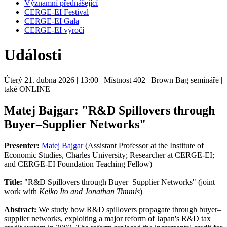
Významní přednášející
CERGE-EI Festival
CERGE-EI Gala
CERGE-EI výročí
Události
Úterý 21. dubna 2026
| 13:00
| Místnost 402
| Brown Bag semináře
|
také ONLINE
Matej Bajgar: "R&D Spillovers through
Buyer–Supplier Networks"
Presenter:
Matej Bajgar
(Assistant Professor at the Institute of
Economic Studies, Charles University; Researcher at CERGE-EI;
and CERGE-EI Foundation Teaching Fellow)
Title:
"R&D Spillovers through Buyer–Supplier Networks" (joint
work with
Keiko Ito and Jonathan Timmis
)
Abstract:
We study how R&D spillovers propagate through buyer–
supplier networks, exploiting a major reform of Japan's R&D tax