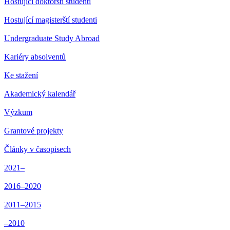
Hostující doktorští studenti
Hostující magisterští studenti
Undergraduate Study Abroad
Kariéry absolventů
Ke stažení
Akademický kalendář
Výzkum
Grantové projekty
Články v časopisech
2021–
2016–2020
2011–2015
–2010