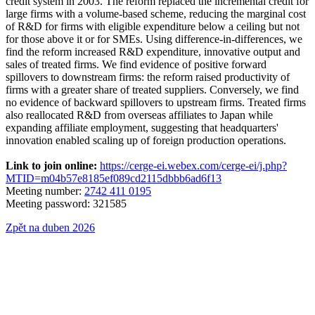
credit system in 2003. The reform replaced the incremental credit for
large firms with a volume-based scheme, reducing the marginal cost
of R&D for firms with eligible expenditure below a ceiling but not
for those above it or for SMEs. Using difference-in-differences, we
find the reform increased R&D expenditure, innovative output and
sales of treated firms. We find evidence of positive forward
spillovers to downstream firms: the reform raised productivity of
firms with a greater share of treated suppliers. Conversely, we find
no evidence of backward spillovers to upstream firms. Treated firms
also reallocated R&D from overseas affiliates to Japan while
expanding affiliate employment, suggesting that headquarters'
innovation enabled scaling up of foreign production operations.
Link to join online:
https://cerge-ei.webex.com/cerge-ei/j.php?
MTID=m04b57e8185ef089cd2115dbbb6ad6f13
Meeting number:
2742 411 0195
Meeting password: 321585
Zpět na duben 2026