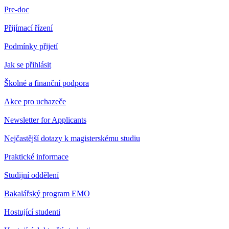
Pre-doc
Přijímací řízení
Podmínky přijetí
Jak se přihlásit
Školné a finanční podpora
Akce pro uchazeče
Newsletter for Applicants
Nejčastější dotazy k magisterskému studiu
Praktické informace
Studijní oddělení
Bakalářský program EMO
Hostující studenti