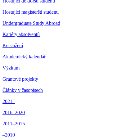
Hostující doktorští studenti
Hostující magisterští studenti
Undergraduate Study Abroad
Kariéry absolventů
Ke stažení
Akademický kalendář
Výzkum
Grantové projekty
Články v časopisech
2021–
2016–2020
2011–2015
–2010