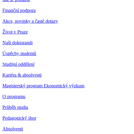
Finanční podpora
Akce, novinky a časté dotazy
Život v Praze
Naši doktorandi
Úspěchy studentů
Studijní oddělení
Kariéra & absolventi
Magisterský program Ekonomický výzkum
O programu
Průběh studia
Pedagogický sbor
Absolventi