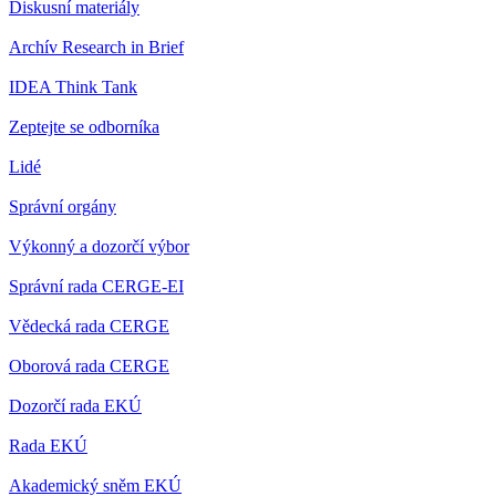
Diskusní materiály
Archív Research in Brief
IDEA Think Tank
Zeptejte se odborníka
Lidé
Správní orgány
Výkonný a dozorčí výbor
Správní rada CERGE-EI
Vědecká rada CERGE
Oborová rada CERGE
Dozorčí rada EKÚ
Rada EKÚ
Akademický sněm EKÚ