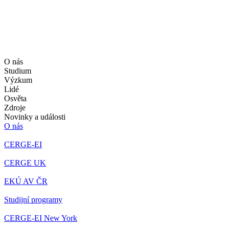
O nás
Studium
Výzkum
Lidé
Osvěta
Zdroje
Novinky a události
O nás
CERGE-EI
CERGE UK
EKÚ AV ČR
Studijní programy
CERGE-EI New York