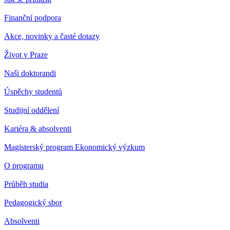
Finanční podpora
Akce, novinky a časté dotazy
Život v Praze
Naši doktorandi
Úspěchy studentů
Studijní oddělení
Kariéra & absolventi
Magisterský program Ekonomický výzkum
O programu
Průběh studia
Pedagogický sbor
Absolventi