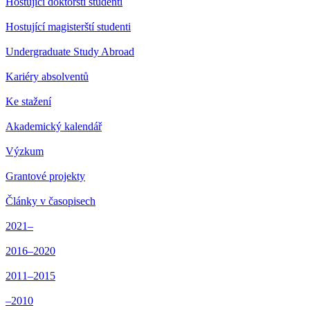
Hostující doktorští studenti
Hostující magisterští studenti
Undergraduate Study Abroad
Kariéry absolventů
Ke stažení
Akademický kalendář
Výzkum
Grantové projekty
Články v časopisech
2021–
2016–2020
2011–2015
–2010