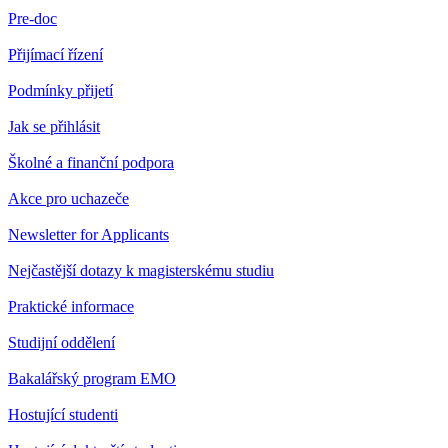
Pre-doc
Přijímací řízení
Podmínky přijetí
Jak se přihlásit
Školné a finanční podpora
Akce pro uchazeče
Newsletter for Applicants
Nejčastější dotazy k magisterskému studiu
Praktické informace
Studijní oddělení
Bakalářský program EMO
Hostující studenti