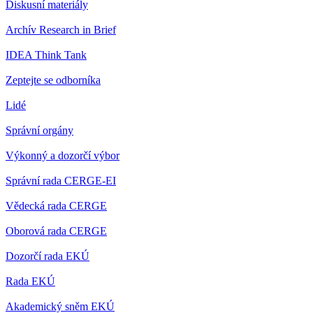
Diskusní materiály
Archív Research in Brief
IDEA Think Tank
Zeptejte se odborníka
Lidé
Správní orgány
Výkonný a dozorčí výbor
Správní rada CERGE-EI
Vědecká rada CERGE
Oborová rada CERGE
Dozorčí rada EKÚ
Rada EKÚ
Akademický sněm EKÚ