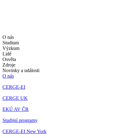
O nás
Studium
Výzkum
Lidé
Osvěta
Zdroje
Novinky a události
O nás
CERGE-EI
CERGE UK
EKÚ AV ČR
Studijní programy
CERGE-EI New York