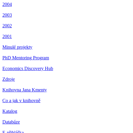
2004
2003
2002
2001
Minulé projekty
PhD Mentoring Program
Economics Discovery Hub
Zdroje
Knihovna Jana Kmenty
Co a jak v knihovně
Katalog
Databáze
E-přihláška