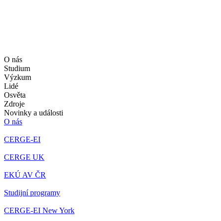
O nás
Studium
Výzkum
Lidé
Osvěta
Zdroje
Novinky a události
O nás
CERGE-EI
CERGE UK
EKÚ AV ČR
Studijní programy
CERGE-EI New York