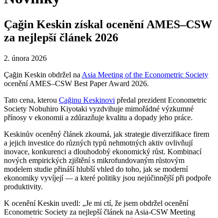
Çağin Keskin získal ocenění AMES–CSW
za nejlepší článek 2026
2. února 2026
Çağin Keskin obdržel na
Asia Meeting of the Econometric Society
ocenění AMES–CSW Best Paper Award 2026.
Tato cena, kterou
Çağinu Keskinovi
předal prezident Econometric
Society Nobuhiro Kiyotaki vyzdvihuje mimořádné výzkumné
přínosy v ekonomii a zdůrazňuje kvalitu a dopady jeho práce.
Keskinův oceněný článek zkoumá, jak strategie diverzifikace firem
a jejich investice do různých typů nehmotných aktiv ovlivňují
inovace, konkurenci a dlouhodobý ekonomický růst. Kombinací
nových empirických zjištění s mikrofundovaným růstovým
modelem studie přináší hlubší vhled do toho, jak se moderní
ekonomiky vyvíjejí — a které politiky jsou nejúčinnější při podpoře
produktivity.
K ocenění Keskin uvedl: „Je mi ctí, že jsem obdržel ocenění
Econometric Society za nejlepší článek na Asia-CSW Meeting