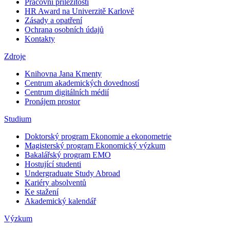
Pracovní příležitosti
HR Award na Univerzitě Karlově
Zásady a opatření
Ochrana osobních údajů
Kontakty
Zdroje
Knihovna Jana Kmenty
Centrum akademických dovedností
Centrum digitálních médií
Pronájem prostor
Studium
Doktorský program Ekonomie a ekonometrie
Magisterský program Ekonomický výzkum
Bakalářský program EMO
Hostující studenti
Undergraduate Study Abroad
Kariéry absolventů
Ke stažení
Akademický kalendář
Výzkum