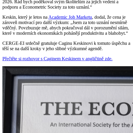
2026. Rád bych poděkoval svým školitelům za jejich vedení a
podporu a Econometric Society za toto uznání.“
Keskin, který je letos na
Academic Job Marketu
, dodal, že cena je
zároveň motivací pro další výzkum: „Jsem za toto uznání nesmírně
vděčný. Povzbuzuje mě, abych pokračoval dál v porozumění silám,
které v moderních ekonomikách pohánějí produktivitu a blahobyt.“
CERGE-EI srdečně gratuluje Caginu Keskinovi k tomuto úspěchu a
těší se na další kroky v jeho slibné výzkumné agendě.
Přečtěte si rozhovor s Caginem Keskinem v angličtině zde.