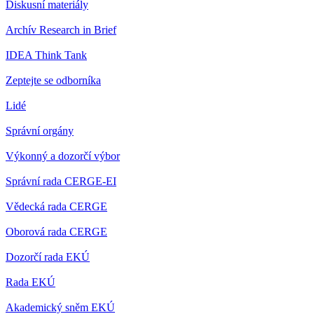
Diskusní materiály
Archív Research in Brief
IDEA Think Tank
Zeptejte se odborníka
Lidé
Správní orgány
Výkonný a dozorčí výbor
Správní rada CERGE-EI
Vědecká rada CERGE
Oborová rada CERGE
Dozorčí rada EKÚ
Rada EKÚ
Akademický sněm EKÚ