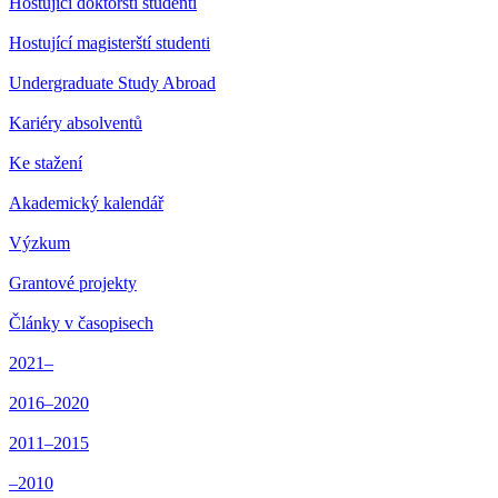
Hostující doktorští studenti
Hostující magisterští studenti
Undergraduate Study Abroad
Kariéry absolventů
Ke stažení
Akademický kalendář
Výzkum
Grantové projekty
Články v časopisech
2021–
2016–2020
2011–2015
–2010