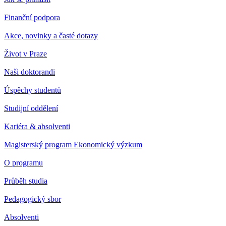
Finanční podpora
Akce, novinky a časté dotazy
Život v Praze
Naši doktorandi
Úspěchy studentů
Studijní oddělení
Kariéra & absolventi
Magisterský program Ekonomický výzkum
O programu
Průběh studia
Pedagogický sbor
Absolventi