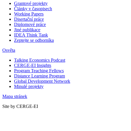
Grantové projekty
Články v časopisech
Working Papers
Disertační práce
Diplomové práce
Jiné publikace
IDEA Think Tank
Zeptejte se odborníka
Osvěta
Talking Economics Podcast
CERGE-EI Insights
Program Teaching Fellows
Distance Learning Program
Global Development Network
Minulé projekty
Mapa stránek
Site by CERGE-EI