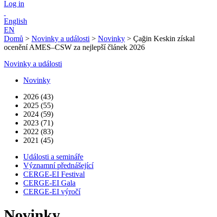
Log in
English
EN
Domů
>
Novinky a události
>
Novinky
>
Çağin Keskin získal
ocenění AMES–CSW za nejlepší článek 2026
Novinky a události
Novinky
2026 (43)
2025 (55)
2024 (59)
2023 (71)
2022 (83)
2021 (45)
Události a semináře
Významní přednášející
CERGE-EI Festival
CERGE-EI Gala
CERGE-EI výročí
Novinky